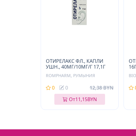
ОТИРЕЛАКС ФЛ., КАПЛИ
ОТ
УШН., 40МГ/10МГ/Г 17,1Г
16
ROMPHARM, РУМЫНИЯ
BI
0
0
12,38 BYN
От
11,15
BYN