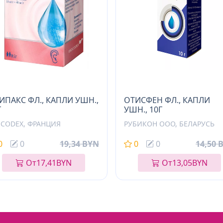
ИПАКС ФЛ., КАПЛИ УШН.,
ОТИСФЕН ФЛ., КАПЛИ
Г
УШН., 10Г
OCODEX, ФРАНЦИЯ
РУБИКОН ООО, БЕЛАРУСЬ
0
0
19,34 BYN
0
0
14,50 
От
17,41
BYN
От
13,05
BYN