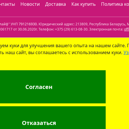
нтакты
Новости
Доставка
Как купить
Политика к
олайф" УНП
791216930
. Юридический адрес:
213809
,
Республика Беларусь
,
М
61717 от 30.06.2020г. Телефон:
+375 (29) 613-08-30
. Электронная почта:
of
лефон: +375 (29) 339-79-59. Электронная почта:
info@aptekaonline.by
уем куки для улучшения вашего опыта на нашем сайте.
ь наш сайт, вы соглашаетесь с использованием куки.
Уз
уйским городским исполнительным комитетом управления экономики. Дат
 юрлиц на сайте ГУ "Госфармнадзор"
.
: г. Бобруйск, ул. Советская 40-3. Телефон: +375 (29) 339-79-59. Электрон
Согласен
г. Минск, ул.Мясникова, 32-2. Телефон: +375 (17) 271-25-75. Электронная по
лайф"
, УНП 791216930
info@aptekaonline.by
+375 (29
Отказаться