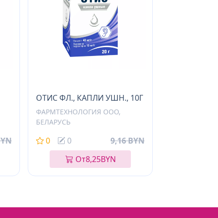
ОТИС ФЛ., КАПЛИ УШН., 10Г
ФАРМТЕХНОЛОГИЯ ООО,
БЕЛАРУСЬ
BYN
0
0
9,16 BYN
От
8,25
BYN