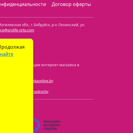
онфиденциальности
Договор оферты
огилевская обл.
,
г. Бобруйск, р-н Ленинский
,
ул.
fice@prolife-orto.com
 Продолжая
найте
а и номер регистрации интернет-магазина в
ная почта:
info@aptekaonline.by
чта:
info@gospharmnadzor.by
) 605-05-90