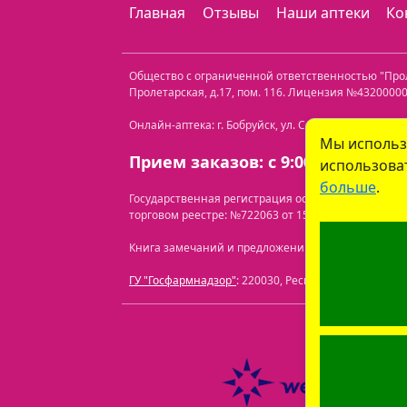
Главная
Отзывы
Наши аптеки
Ко
Общество с ограниченной ответственностью "Пр
Пролетарская, д.17, пом. 116
. Лицензия №432000000
Онлайн-аптека: г. Бобруйск, ул. Советская 40-3. Те
Мы использ
Прием заказов: с 9:00 до 21:00.
использоват
больше
.
Государственная регистрация осуществлена Бобр
торговом реестре: №722063 от 15.07.2024.
Перечень
Книга замечаний и предложений находится по адресу
ГУ "Госфармнадзор"
: 220030, Республика Беларусь, 
ООО "Про