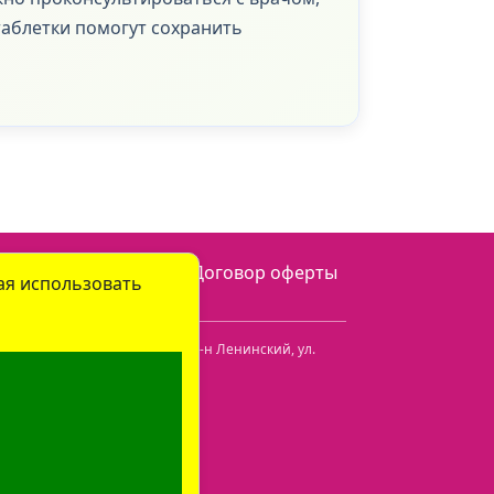
таблетки помогут сохранить
онфиденциальности
Договор оферты
ая использовать
огилевская обл.
,
г. Бобруйск, р-н Ленинский
,
ул.
fice@prolife-orto.com