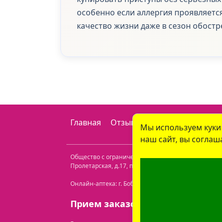
особенно если аллергия проявляетс
качество жизни даже в сезон обостр
Главная
Отзывы
Наши аптеки
Ко
Мы используем куки
наш сайт, вы соглаш
Общество с ограниченной ответственностью "Пр
Пролетарская, д.17, пом. 116
. Лицензия №432000000
Онлайн-аптека: г. Бобруйск, ул. Советская 40-3. Те
Прием заказов: с 9:00 до 21:00.