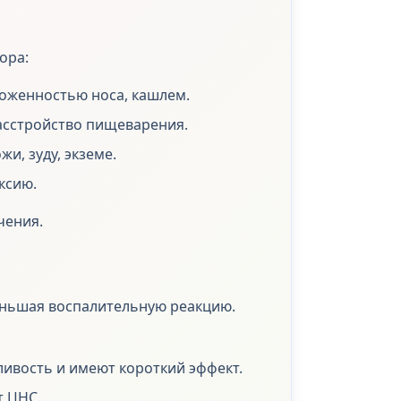
ора:
ложенностью носа, кашлем.
расстройство пищеварения.
и, зуду, экземе.
ксию.
чения.
еньшая воспалительную реакцию.
ливость и имеют короткий эффект.
т ЦНС.