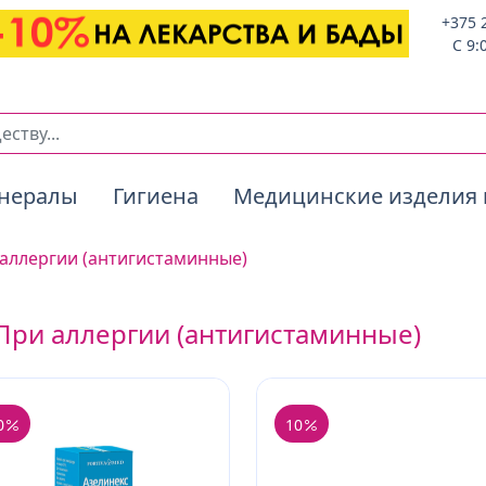
+375 
C 9:
нералы
Гигиена
Медицинские изделия 
аллергии (антигистаминные)
При аллергии (антигистаминные)
0
10