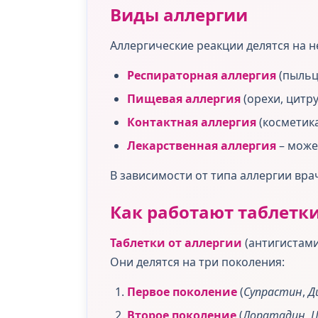
Виды аллергии
Аллергические реакции делятся на 
Респираторная аллергия
(пыльц
Пищевая аллергия
(орехи, цитр
Контактная аллергия
(косметика
Лекарственная аллергия
– може
В зависимости от типа аллергии вр
Как работают таблетки
Таблетки от аллергии
(антигистам
Они делятся на три поколения:
Первое поколение
(
Супрастин
,
Д
Второе поколение
(
Лоратадин
,
Ц