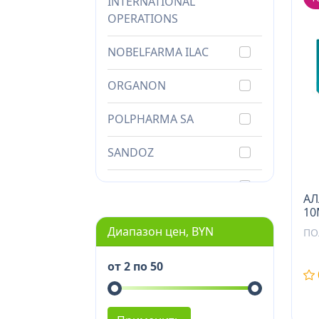
INTERNATIONAL
OPERATIONS
NOBELFARMA ILAC
ORGANON
POLPHARMA SA
SANDOZ
SOPHARMA
АЛ
10
ZENTIVA
Диапазон цен, BYN
ПО
АМАНТИСМЕД ООО
от 2 по 50
БОРИСОВСКИЙ ЗМП