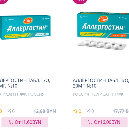
ЛЕРГОСТИН ТАБЛ.П/О,
АЛЛЕРГОСТИН ТАБЛ.П/О
МГ, №10
20МГ, №10
ЛИСАН НТФФ, РОССИЯ
РОССИЯ ПОЛИСАН НТФФ,
0
0
12,88 BYN
0
0
17,77 
От
11,60
BYN
От
16,00
BYN