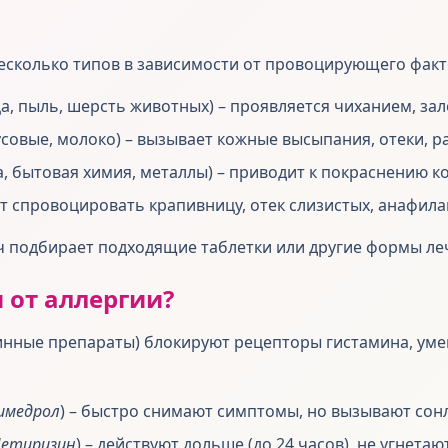
несколько типов в зависимости от провоцирующего факт
а, пыль, шерсть животных) – проявляется чиханием, за
усовые, молоко) – вызывает кожные высыпания, отеки, 
, бытовая химия, металлы) – приводит к покраснению кож
т спровоцировать крапивницу, отек слизистых, анафила
ач подбирает подходящие таблетки или другие формы ле
 от аллергии?
инные препараты) блокируют рецепторы гистамина, ум
имедрол
) – быстро снимают симптомы, но вызывают сон
етиризин
) – действуют дольше (до 24 часов), не угнетаю