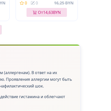
BYN
0
0
16,25 BYN
От
14,63
BYN
(аллергенам). В ответ на их
ю. Проявления аллергии могут быть
анафилактический шок.
 действие гистамина и облегчают