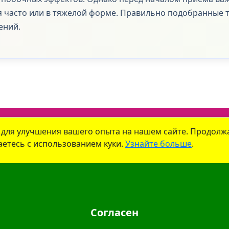
я часто или в тяжелой форме. Правильно подобранные 
ений.
нтакты
Новости
Доставка
Как купить
Политика к
 для улучшения вашего опыта на нашем сайте. Продолж
аетесь с использованием куки.
Узнайте больше
.
олайф" УНП
791216930
. Юридический адрес:
213809
,
Республика Беларусь
,
М
61717 от 30.06.2020г. Телефон:
+375 (29) 613-08-30
. Электронная почта:
of
лефон: +375 (29) 339-79-59. Электронная почта:
info@aptekaonline.by
Согласен