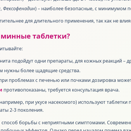
н
,
Фексофенадин
) – наиболее безопасные, с минимумом 
тительнее для длительного применения, так как не вли
аминные таблетки?
читывайте:
нита подойдут одни препараты, для кожных реакций – др
м нужны более щадящие средства.
при проблемах с печенью или почками дозировка может
и
противопоказаны, требуется консультация врача.
например, при укусе насекомого) используют таблетки 
аты 2-3 поколения.
ый способ борьбы с неприятными симптомами. Совреме
 побочных эффектов. Однако перед началом приема важ