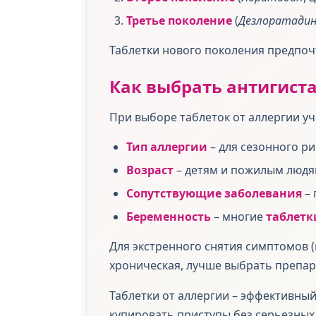
Третье поколение
(
Дезлоратади
Таблетки нового поколения предпоч
Как выбрать антигист
При выборе таблеток от аллергии у
Тип аллергии
– для сезонного ри
Возраст
– детям и пожилым людя
Сопутствующие заболевания
– 
Беременность
– многие
таблетк
Для экстренного снятия симптомов (
хроническая, лучше выбрать препар
Таблетки от аллергии – эффективн
купировать приступы без серьезных