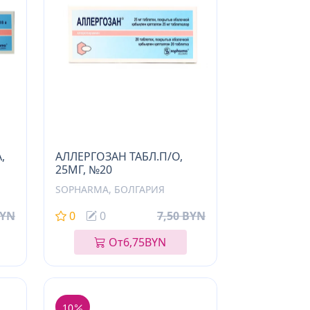
,
АЛЛЕРГОЗАН ТАБЛ.П/О,
25МГ, №20
SOPHARMA, БОЛГАРИЯ
BYN
0
0
7,50 BYN
От
6,75
BYN
10