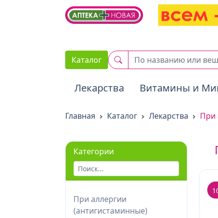
2. Вставьте этот код сразу же после открывающего тега :
Каталог
Лекарства
Витамины и Ми
Главная
Каталог
Лекарства
При 
Категории
1
При аллергии
(антигистаминные)