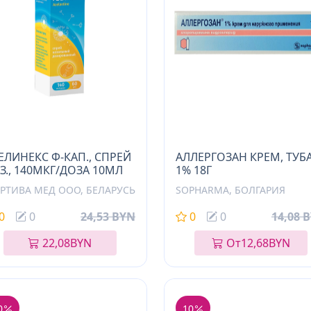
ЕЛИНЕКС Ф-КАП., СПРЕЙ
АЛЛЕРГОЗАН КРЕМ, ТУБА
З., 140МКГ/ДОЗА 10МЛ
1% 18Г
РТИВА МЕД ООО, БЕЛАРУСЬ
SOPHARMA, БОЛГАРИЯ
0
0
24,53 BYN
0
0
14,08 
22,08
BYN
От
12,68
BYN
0
10