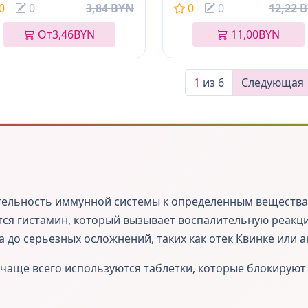
0
0
3,84 BYN
0
0
12,22 
От
3,46
BYN
11,00
BYN
1
из 6
Следующая
тельность иммунной системы к определенным веществам 
ся гистамин, который вызывает воспалительную реакци
а до серьезных осложнений, таких как отек Квинке или 
чаще всего используются таблетки, которые блокируют