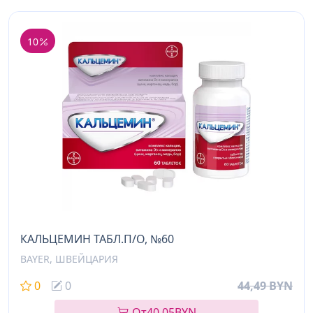
10
КАЛЬЦЕМИН ТАБЛ.П/О, №60
BAYER, ШВЕЙЦАРИЯ
0
0
44,49 BYN
От
40,05
BYN