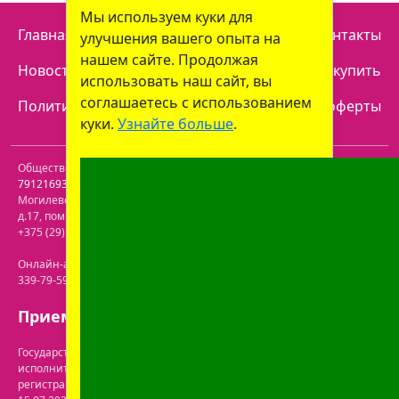
Мы используем куки для
Главная
Отзывы
Наши аптеки
Контакты
улучшения вашего опыта на
нашем сайте. Продолжая
Новости
Доставка
Как купить
использовать наш сайт, вы
соглашаетесь с использованием
Политика конфиденциальности
Договор оферты
куки.
Узнайте больше
.
Общество с ограниченной ответственностью "Пролайф" УНП
791216930
. Юридический адрес:
213809
,
Республика Беларусь
,
Могилевская обл.
,
г. Бобруйск, р-н Ленинский
,
ул. Пролетарская,
д.17, пом. 116
. Лицензия №43200000061717 от 30.06.2020г. Телефон:
+375 (29) 613-08-30
. Электронная почта:
office@prolife-orto.com
Онлайн-аптека: г. Бобруйск, ул. Советская 40-3. Телефон: +375 (29)
339-79-59. Электронная почта:
info@aptekaonline.by
Прием заказов: с 9:00 до 21:00.
Государственная регистрация осуществлена Бобруйским городским
исполнительным комитетом управления экономики. Дата и номер
регистрации интернет-магазина в торговом реестре: №722063 от