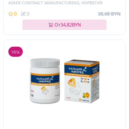
ASKER CONTRACT MANUFACTURING, НОРВЕГИЯ
0
0
38,68 BYN
От
34,82
BYN
10