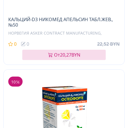
КАЛЬЦИЙ-D3 НИКОМЕД АПЕЛЬСИН ТАБЛ.ЖЕВ.,
№50
НОРВЕГИЯ ASKER CONTRACT MANUFACTURING,
0
0
22,52 BYN
От
20,27
BYN
10