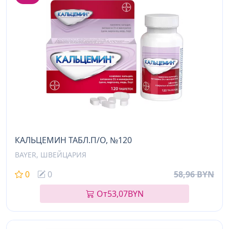
КАЛЬЦЕМИН ТАБЛ.П/О, №120
BAYER, ШВЕЙЦАРИЯ
0
0
58,96 BYN
От
53,07
BYN