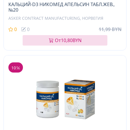
КАЛЬЦИЙ-D3 НИКОМЕД АПЕЛЬСИН ТАБЛ.ЖЕВ.,
№20
ASKER CONTRACT MANUFACTURING, НОРВЕГИЯ
0
0
11,99 BYN
От
10,80
BYN
10