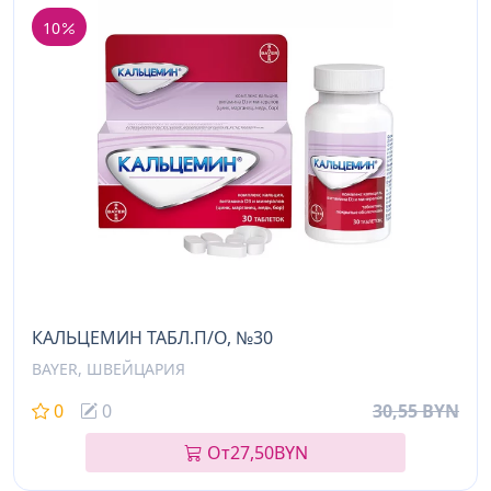
10
КАЛЬЦЕМИН ТАБЛ.П/О, №30
BAYER, ШВЕЙЦАРИЯ
0
0
30,55 BYN
От
27,50
BYN