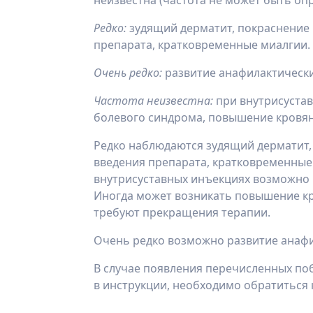
неизвестна (частота не может быть оп
Редко:
зудящий дерматит, покраснение
препарата, кратковременные миалгии.
Очень редко:
развитие анафилактически
Частота неизвестна:
при внутрисуста
болевого синдрома, повышение кровян
Редко наблюдаются зудящий дерматит,
введения препарата, кратковременные 
внутрисуставных инъекциях возможно 
Иногда может возникать повышение кр
требуют прекращения терапии.
Очень редко возможно развитие анафи
В случае появления перечисленных поб
в инструкции, необходимо обратиться к