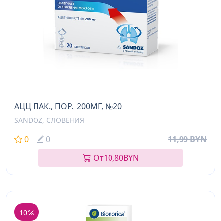
АЦЦ ПАК., ПОР., 200МГ, №20
SANDOZ, СЛОВЕНИЯ
0
0
11,99 BYN
От
10,80
BYN
10