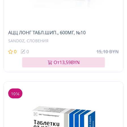
АЦЦ ЛОНГ ТАБЛ.ШИП., 600МГ, №10
SANDOZ, СЛОВЕНИЯ
0
0
15,10 BYN
От
13,59
BYN
10