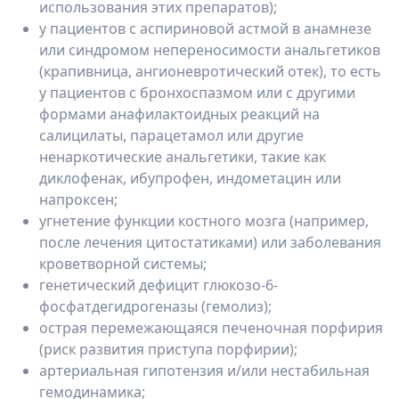
использования этих препаратов);
у пациентов с аспириновой астмой в анамнезе
или синдромом непереносимости анальгетиков
(крапивница, ангионевротический отек), то есть
у пациентов с бронхоспазмом или с другими
формами анафилактоидных реакций на
салицилаты, парацетамол или другие
ненаркотические анальгетики, такие как
диклофенак, ибупрофен, индометацин или
напроксен;
угнетение функции костного мозга (например,
после лечения цитостатиками) или заболевания
кроветворной системы;
генетический дефицит глюкозо-6-
фосфатдегидрогеназы (гемолиз);
острая перемежающаяся печеночная порфирия
(риск развития приступа порфирии);
артериальная гипотензия и/или нестабильная
гемодинамика;