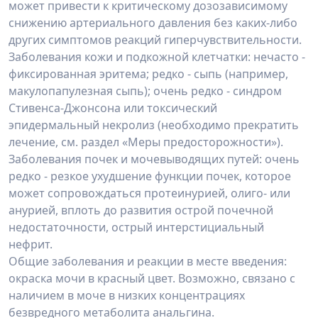
может привести к критическому дозозависимому
снижению артериального давления без каких-либо
других симптомов реакций гиперчувствительности.
Заболевания кожи и подкожной клетчатки: нечасто -
фиксированная эритема; редко - сыпь (например,
макулопапулезная сыпь); очень редко - синдром
Стивенса-Джонсона или токсический
эпидермальный некролиз (необходимо прекратить
лечение, см. раздел «Меры предосторожности»).
Заболевания почек и мочевыводящих путей: очень
редко - резкое ухудшение функции почек, которое
может сопровождаться протеинурией, олиго- или
анурией, вплоть до развития острой почечной
недостаточности, острый интерстициальный
нефрит.
Общие заболевания и реакции в месте введения:
окраска мочи в красный цвет. Возможно, связано с
наличием в моче в низких концентрациях
безвредного метаболита анальгина.