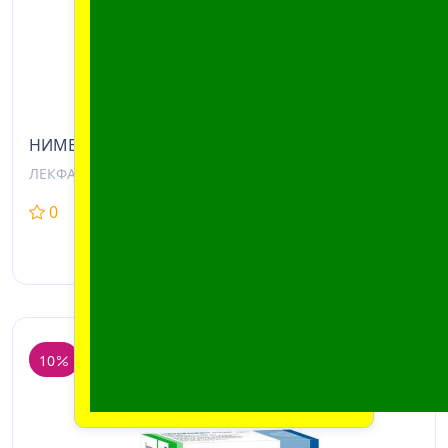
НИМЕСУЛИД ТАБЛ., 100МГ, №20
ЛЕКФАРМ, БЕЛАРУСЬ
0
0
3,84 BYN
От
3,46
BYN
10