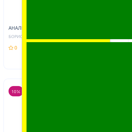
АНАЛЬГИН ТАБЛ., 500МГ, №20
БОРИСОВСКИЙ ЗМП, БЕЛАРУСЬ
0
0
1,93 BYN
1,74
BYN
10