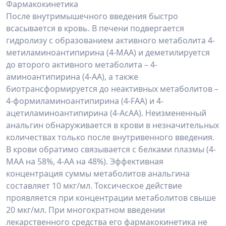
Фармакокинетика
После внутримышечного введения быстро
всасывается в кровь. В печени подвергается
гидролизу с образованием активного метаболита 4-
метиламиноантипирина (4-МАА) и деметилируется
до второго активного метаболита – 4-
аминоантипирина (4-АА), а также
биотрансформируется до неактивных метаболитов –
4-формиламиноантипирина (4-FAA) и 4-
ацетиламиноантипирина (4-AcAA). Неизмененный
анальгин обнаруживается в крови в незначительных
количествах только после внутривенного введения.
В крови обратимо связывается с белками плазмы (4-
МАА на 58%, 4-АА на 48%). Эффективная
концентрация суммы метаболитов анальгина
составляет 10 мкг/мл. Токсическое действие
проявляется при концентрации метаболитов свыше
20 мкг/мл. При многократном введении
лекарственного средства его фармакокинетика не