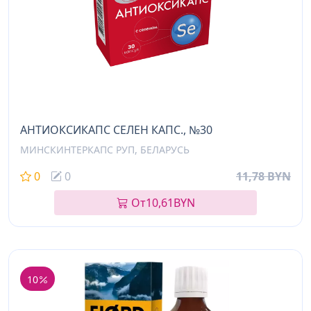
АНТИОКСИКАПС СЕЛЕН КАПС., №30
МИНСКИНТЕРКАПС РУП, БЕЛАРУСЬ
0
0
11,78 BYN
От
10,61
BYN
10