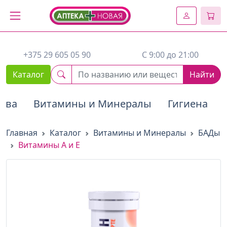
2. Вставьте этот код сразу же после открывающего тега :
+375 29 605 05 90
C 9:00 до 21:00
Каталог
Найти
тва
Витамины и Минералы
Гигиена
Главная
Каталог
Витамины и Минералы
БАДы
Витамины А и Е