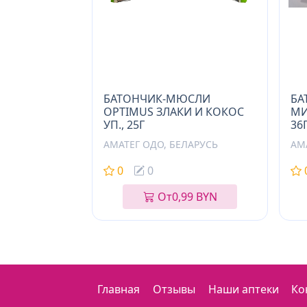
БАТОНЧИК-МЮСЛИ
БА
OPTIMUS ЗЛАКИ И КОКОС
МИ
УП., 25Г
36
АМАТЕГ ОДО, БЕЛАРУСЬ
АМ
0
0
От
0,99 BYN
Главная
Отзывы
Наши аптеки
Ко