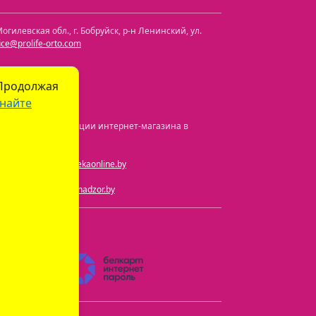
огилевская обл.
,
г. Бобруйск, р-н Ленинский
,
ул.
fice@prolife-orto.com
 Продолжая
найте
а и номер регистрации интернет-магазина в
ная почта:
info@aptekaonline.by
чта:
info@gospharmnadzor.by
) 605-05-90