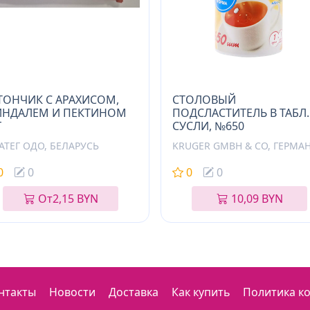
ТОНЧИК С АРАХИСОМ,
СТОЛОВЫЙ
НДАЛЕМ И ПЕКТИНОМ
ПОДСЛАСТИТЕЛЬ В ТАБЛ.
Г
СУСЛИ, №650
АТЕГ ОДО, БЕЛАРУСЬ
KRUGER GMBH & CO, ГЕРМА
0
0
0
0
От
2,15 BYN
10,09 BYN
нтакты
Новости
Доставка
Как купить
Политика к