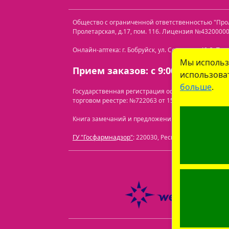
Общество с ограниченной ответственностью "Пр
Пролетарская, д.17, пом. 116
. Лицензия №432000000
Онлайн-аптека: г. Бобруйск, ул. Советская 40-3. Те
Мы использ
Прием заказов: с 9:00 до 21:00.
использоват
больше
.
Государственная регистрация осуществлена Бобр
торговом реестре: №722063 от 15.07.2024.
Перечень
Книга замечаний и предложений находится по адресу
ГУ "Госфармнадзор"
: 220030, Республика Беларусь, 
ООО "Про