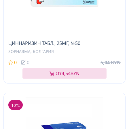
ЦИННАРИЗИН ТАБЛ., 25МГ, №50
SOPHARMA, БОЛГАРИЯ
0
0
5,04 BYN
От
4,54
BYN
10