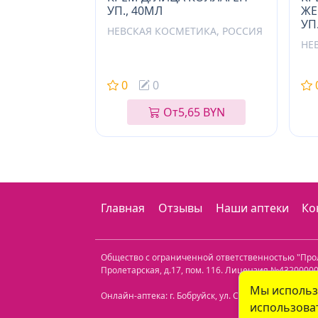
УП., 40МЛ
ЖЕ
УП
НЕВСКАЯ КОСМЕТИКА, РОССИЯ
НЕ
0
0
От
5,65 BYN
Главная
Отзывы
Наши аптеки
Ко
Общество с ограниченной ответственностью "Пр
Пролетарская, д.17, пом. 116
. Лицензия №432000000
Мы использ
Онлайн-аптека: г. Бобруйск, ул. Советская 40-3. Те
использоват