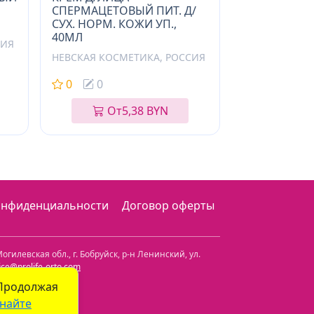
СПЕРМАЦЕТОВЫЙ ПИТ. Д/
СУХ. НОРМ. КОЖИ УП.,
40МЛ
СИЯ
НЕВСКАЯ КОСМЕТИКА, РОССИЯ
0
0
От
5,38 BYN
онфиденциальности
Договор оферты
огилевская обл.
,
г. Бобруйск, р-н Ленинский
,
ул.
fice@prolife-orto.com
 Продолжая
найте