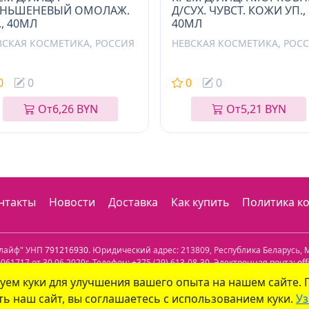
НЬШЕНЕВЫЙ ОМОЛАЖ.
Д/СУХ. ЧУВСТ. КОЖИ УП.,
., 40МЛ
40МЛ
ВСКАЯ КОСМЕТИКА, РОССИЯ
НЕВСКАЯ КОСМЕТИКА, РОС
0
0
0
0
От
6,26 BYN
От
5,21 BYN
нтакты
Новости
Доставка
Как купить
Политика к
олайф" УНП
791216930
. Юридический адрес:
213809
,
Республика Беларусь
,
М
61717 от 30.06.2020г. Телефон:
+375 (29) 613-08-30
. Электронная почта:
of
уем куки для улучшения вашего опыта на нашем сайте.
лефон: +375 (29) 339-79-59. Электронная почта:
info@aptekaonline.by
ь наш сайт, вы соглашаетесь с использованием куки.
Уз