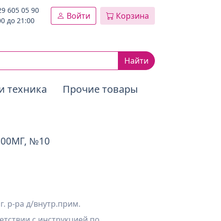
29 605 05 90
Войти
Корзина
00 до 21:00
Найти
и техника
Прочие товары
500МГ, №10
. р-ра д/внутр.прим.
етствии с инструкцией по