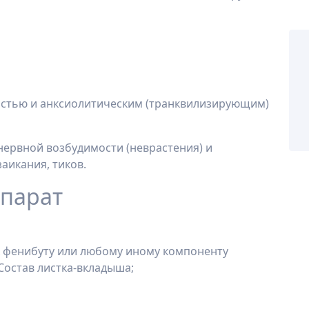
остью и анксиолитическим (транквилизирующим)
ервной возбудимости (неврастения) и
заикания, тиков.
парат
к фенибуту или любому иному компоненту
Состав листка-вкладыша;