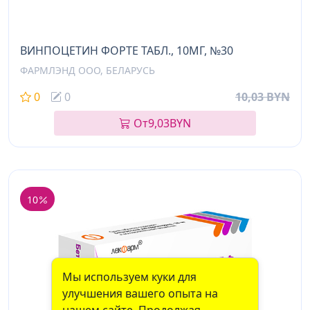
ВИНПОЦЕТИН ФОРТЕ ТАБЛ., 10МГ, №30
ФАРМЛЭНД ООО, БЕЛАРУСЬ
0
0
10,03 BYN
От
9,03
BYN
10
Мы используем куки для
улучшения вашего опыта на
нашем сайте. Продолжая