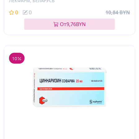
ЛЕКФАРМ, БЕЛАРУСЬ
0
0
10,84 BYN
От
9,76
BYN
10