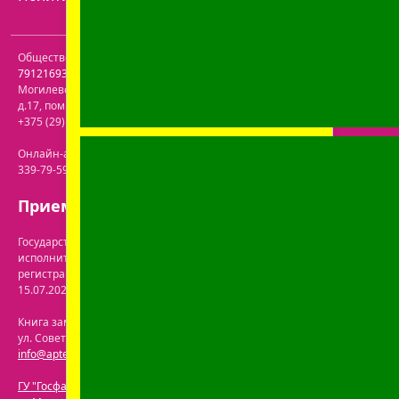
Общество с ограниченной ответственностью "Пролайф" УНП
791216930
. Юридический адрес:
213809
,
Республика Беларусь
,
Могилевская обл.
,
г. Бобруйск, р-н Ленинский
,
ул. Пролетарская,
д.17, пом. 116
. Лицензия №43200000061717 от 30.06.2020г. Телефон:
+375 (29) 613-08-30
. Электронная почта:
office@prolife-orto.com
Онлайн-аптека: г. Бобруйск, ул. Советская 40-3. Телефон: +375 (29)
339-79-59. Электронная почта:
info@aptekaonline.by
Прием заказов: с 9:00 до 21:00.
Государственная регистрация осуществлена Бобруйским городским
исполнительным комитетом управления экономики. Дата и номер
регистрации интернет-магазина в торговом реестре: №722063 от
15.07.2024.
Перечень юрлиц на сайте ГУ "Госфармнадзор"
.
Книга замечаний и предложений находится по адресу: г. Бобруйск,
ул. Советская 40-3. Телефон: +375 (29) 339-79-59. Электронная почта:
info@aptekaonline.by
ГУ "Госфармнадзор"
: 220030, Республика Беларусь, г. Минск,