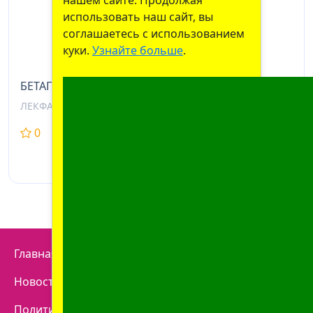
использовать наш сайт, вы
соглашаетесь с использованием
куки.
Узнайте больше
.
БЕТАГИСТИН ТАБЛ., 24МГ, №30
ЛЕКФАРМ, БЕЛАРУСЬ
0
0
11,39 BYN
От
10,26
BYN
Главная
Отзывы
Наши аптеки
Контакты
Новости
Доставка
Как купить
Политика конфиденциальности
Договор оферты