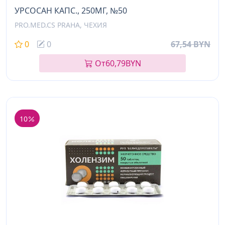
УРСОСАН КАПС., 250МГ, №50
PRO.MED.CS PRAHA, ЧЕХИЯ
0
0
67,54 BYN
От
60,79
BYN
10