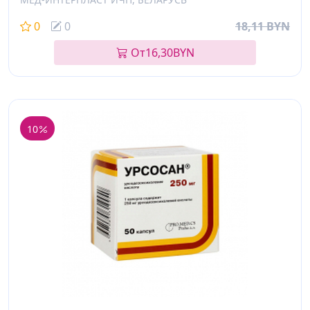
0
0
18,11 BYN
От
16,30
BYN
10