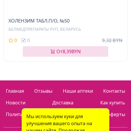
ХОЛЕНЗИМ ТАБЛ.П/О, №50
БЕЛМЕДПРЕПАРАТЫ РУП, БЕЛАРУСЬ
0
0
9,32 BYN
От
8,39
BYN
Главная
Отзывы
Наши аптеки
Контакты
Новости
Доставка
Как купить
Политика конфиденциальности
Договор оферты
Мы используем куки для
улучшения вашего опыта на
нашем сайте. Продолжая