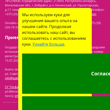
791216930
. Юридический адрес:
213809
,
Республика Беларусь
,
Могилевская обл.
,
г. Бобруйск, р-н Ленинский
,
ул. Пролетарская,
д.17, пом. 116
. Лицензия №43200000061717 от 30.06.2020г. Телефон:
+375 (29) 613-08-30
Мы используем куки для
. Электронная почта:
office@prolife-orto.com
улучшения вашего опыта на
Онлайн-аптека: г. Бобруйск, ул. Советская 40-3. Телефон: +375 (29)
нашем сайте. Продолжая
339-79-59. Электронная почта:
info@aptekaonline.by
использовать наш сайт, вы
Прием заказов: с 9:00 до 21:00.
соглашаетесь с использованием
куки.
Узнайте больше
.
Государственная регистрация осуществлена Бобруйским городским
исполнительным комитетом управления экономики. Дата и номер
регистрации интернет-магазина в торговом реестре: №722063 от
15.07.2024.
Перечень юрлиц на сайте ГУ "Госфармнадзор"
.
Книга замечаний и предложений находится по адресу: г. Бобруйск,
Соглас
ул. Советская 40-3. Телефон: +375 (29) 339-79-59. Электронная почта:
info@aptekaonline.by
ГУ "Госфармнадзор"
: 220030, Республика Беларусь, г. Минск,
ул.Мясникова, 32-2. Телефон: +375 (17) 271-25-75. Электронная
почта:
info@gospharmnadzor.by
ООО "Пролайф"
, УНП 791216930