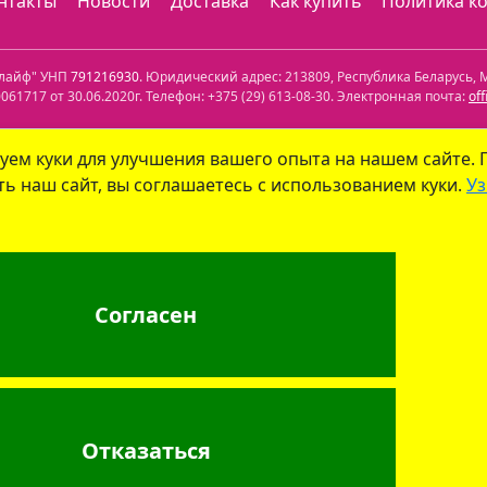
нтакты
Новости
Доставка
Как купить
Политика к
олайф" УНП
791216930
. Юридический адрес:
213809
,
Республика Беларусь
,
М
61717 от 30.06.2020г. Телефон:
+375 (29) 613-08-30
. Электронная почта:
of
лефон: +375 (29) 339-79-59. Электронная почта:
info@aptekaonline.by
уем куки для улучшения вашего опыта на нашем сайте.
ь наш сайт, вы соглашаетесь с использованием куки.
Уз
уйским городским исполнительным комитетом управления экономики. Дат
 юрлиц на сайте ГУ "Госфармнадзор"
.
: г. Бобруйск, ул. Советская 40-3. Телефон: +375 (29) 339-79-59. Электрон
Согласен
г. Минск, ул.Мясникова, 32-2. Телефон: +375 (17) 271-25-75. Электронная по
лайф"
, УНП 791216930
info@aptekaonline.by
+375 (29
Отказаться