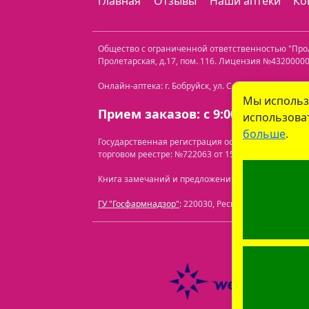
Главная
Отзывы
Наши аптеки
Ко
Общество с ограниченной ответственностью "Пр
Пролетарская, д.17, пом. 116
. Лицензия №432000000
Онлайн-аптека: г. Бобруйск, ул. Советская 40-3. Те
Мы использ
Прием заказов: с 9:00 до 21:00.
использоват
больше
.
Государственная регистрация осуществлена Бобр
торговом реестре: №722063 от 15.07.2024.
Перечень
Книга замечаний и предложений находится по адресу
ГУ "Госфармнадзор"
: 220030, Республика Беларусь, 
ООО "Про