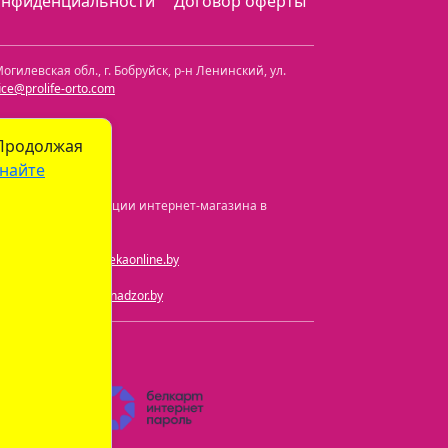
онфиденциальности
Договор оферты
огилевская обл.
,
г. Бобруйск, р-н Ленинский
,
ул.
fice@prolife-orto.com
 Продолжая
найте
а и номер регистрации интернет-магазина в
ная почта:
info@aptekaonline.by
чта:
info@gospharmnadzor.by
) 605-05-90