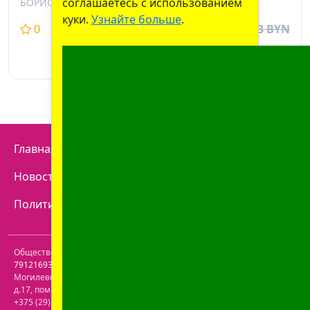
соглашаетесь с использованием
БОРИСОВСКИЙ ЗМП, БЕЛАРУСЬ
куки.
Узнайте больше
.
0
0
5,53 BYN
От
4,98
BYN
Главная
Отзывы
Наши аптеки
Контакты
Новости
Доставка
Как купить
Политика конфиденциальности
Договор оферты
Общество с ограниченной ответственностью "Пролайф" УНП
791216930
. Юридический адрес:
213809
,
Республика Беларусь
,
Могилевская обл.
,
г. Бобруйск, р-н Ленинский
,
ул. Пролетарская,
д.17, пом. 116
. Лицензия №43200000061717 от 30.06.2020г. Телефон:
+375 (29) 613-08-30
. Электронная почта:
office@prolife-orto.com