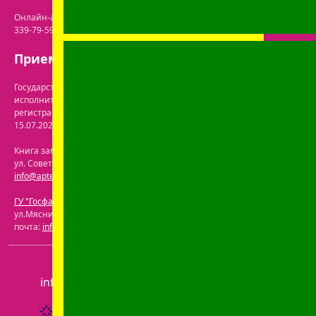
Онлайн-аптека: г. Бобруйск, ул. Советская 40-3. Телефон: +375 (29)
339-79-59. Электронная почта:
info@aptekaonline.by
Прием заказов: с 9:00 до 21:00.
Государственная регистрация осуществлена Бобруйским городским
исполнительным комитетом управления экономики. Дата и номер
регистрации интернет-магазина в торговом реестре: №722063 от
15.07.2024.
Перечень юрлиц на сайте ГУ "Госфармнадзор"
.
Книга замечаний и предложений находится по адресу: г. Бобруйск,
ул. Советская 40-3. Телефон: +375 (29) 339-79-59. Электронная почта:
info@aptekaonline.by
ГУ "Госфармнадзор"
: 220030, Республика Беларусь, г. Минск,
ул.Мясникова, 32-2. Телефон: +375 (17) 271-25-75. Электронная
почта:
info@gospharmnadzor.by
ООО "Пролайф"
, УНП 791216930
info@aptekaonline.by
+375 (29) 605-05-90