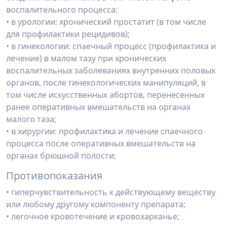
воспалительного процесса:
• в урологии: хронический простатит (в том числе
для профилактики рецидивов);
• в гинекологии: спаечный процесс (профилактика и
лечение) в малом тазу при хро­нических
воспалительных заболеваниях внутренних половых
органов, после гине­кологических манипуляций, в
том числе искусственных абортов, перенесенных
ранее оперативных вмешательств на органах
малого таза;
• в хирургии: профилактика и лечение спаечного
процесса после оперативных вме­шательств на
органах брюшной полости;
Противопоказания
• гиперчувствительность к действующему веществу
или любому другому компонен­ту препарата;
• легочное кровотечение и кровохарканье;