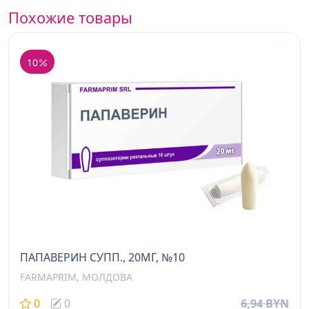
Похожие товары
10
ПАПАВЕРИН СУПП., 20МГ, №10
FARMAPRIM, МОЛДОВА
0
0
6,94 BYN