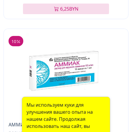
6,25
BYN
10
Мы используем куки для
улучшения вашего опыта на
нашем сайте. Продолжая
АММИАК АМП, Р-Р, 10% 1МЛ, №10
использовать наш сайт, вы