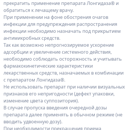
прекратить применение препа­рата Лонгидаза® и
обратиться к лечащему врачу.
При применении на фоне обострения очагов
инфекции для предупреждения рас­пространения
инфекции необходимо назначать под прикрытием
антимикробных средств.
Так как возможно непрогнозируемое ускорение
адсорбции и увеличение системно­го действия,
необходимо соблюдать осторожность и учитывать
фармакокинетические ха­рактеристики
лекарственных средств, назначаемых в комбинации
с препаратом Лонгида­за®.
Не использовать препарат при наличии визуальных
признаков его непригодности (дефект упаковки,
изменение цвета суппозитория).
В случае пропуска введения очередной дозы
препарата далее применять в обычном режиме (не
вводить удвоенную дозу).
При необходимости прекращения приема