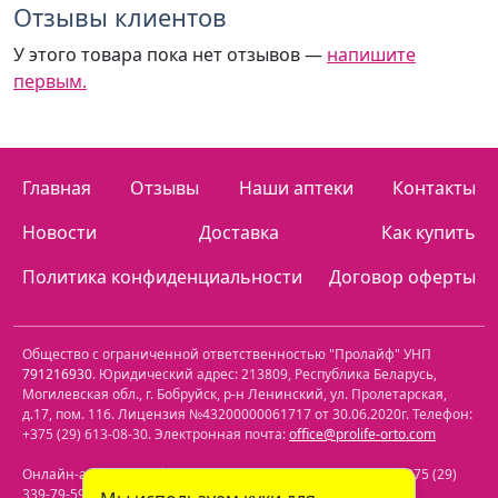
Отзывы клиентов
У этого товара пока нет отзывов —
напишите
первым.
Главная
Отзывы
Наши аптеки
Контакты
Новости
Доставка
Как купить
Политика конфиденциальности
Договор оферты
Общество с ограниченной ответственностью "Пролайф" УНП
791216930
. Юридический адрес:
213809
,
Республика Беларусь
,
Могилевская обл.
,
г. Бобруйск, р-н Ленинский
,
ул. Пролетарская,
д.17, пом. 116
. Лицензия №43200000061717 от 30.06.2020г. Телефон:
+375 (29) 613-08-30
. Электронная почта:
office@prolife-orto.com
Онлайн-аптека: г. Бобруйск, ул. Советская 40-3. Телефон: +375 (29)
339-79-59. Электронная почта:
info@aptekaonline.by