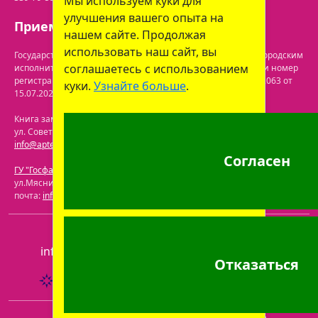
Мы используем куки для
улучшения вашего опыта на
Прием заказов: с 9:00 до 21:00.
нашем сайте. Продолжая
использовать наш сайт, вы
Государственная регистрация осуществлена Бобруйским городским
соглашаетесь с использованием
исполнительным комитетом управления экономики. Дата и номер
регистрации интернет-магазина в торговом реестре: №722063 от
куки.
Узнайте больше
.
15.07.2024.
Перечень юрлиц на сайте ГУ "Госфармнадзор"
.
Книга замечаний и предложений находится по адресу: г. Бобруйск,
ул. Советская 40-3. Телефон: +375 (29) 339-79-59. Электронная почта:
info@aptekaonline.by
Согласен
ГУ "Госфармнадзор"
: 220030, Республика Беларусь, г. Минск,
ул.Мясникова, 32-2. Телефон: +375 (17) 271-25-75. Электронная
почта:
info@gospharmnadzor.by
ООО "Пролайф"
, УНП 791216930
info@aptekaonline.by
+375 (29) 605-05-90
Отказаться