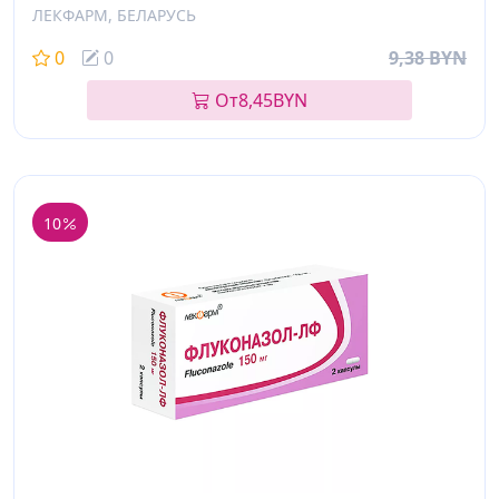
ЛЕКФАРМ, БЕЛАРУСЬ
0
0
9,38 BYN
От
8,45
BYN
10