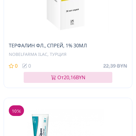
ТЕРФАЛИН ФЛ., СПРЕЙ, 1% 30МЛ
NOBELFARMA ILAC, ТУРЦИЯ
0
0
22,39 BYN
От
20,16
BYN
10