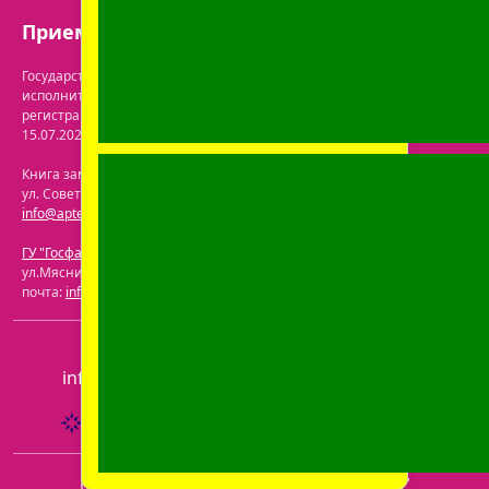
Прием заказов: с 9:00 до 21:00.
Государственная регистрация осуществлена Бобруйским городским
исполнительным комитетом управления экономики. Дата и номер
регистрации интернет-магазина в торговом реестре: №722063 от
15.07.2024.
Перечень юрлиц на сайте ГУ "Госфармнадзор"
.
Книга замечаний и предложений находится по адресу: г. Бобруйск,
ул. Советская 40-3. Телефон: +375 (29) 339-79-59. Электронная почта:
info@aptekaonline.by
ГУ "Госфармнадзор"
: 220030, Республика Беларусь, г. Минск,
ул.Мясникова, 32-2. Телефон: +375 (17) 271-25-75. Электронная
почта:
info@gospharmnadzor.by
ООО "Пролайф"
, УНП 791216930
info@aptekaonline.by
+375 (29) 605-05-90
Разработан компанией ЗАО "Фармасервис"