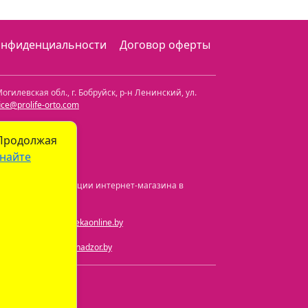
онфиденциальности
Договор оферты
огилевская обл.
,
г. Бобруйск, р-н Ленинский
,
ул.
fice@prolife-orto.com
 Продолжая
найте
а и номер регистрации интернет-магазина в
ная почта:
info@aptekaonline.by
чта:
info@gospharmnadzor.by
) 605-05-90