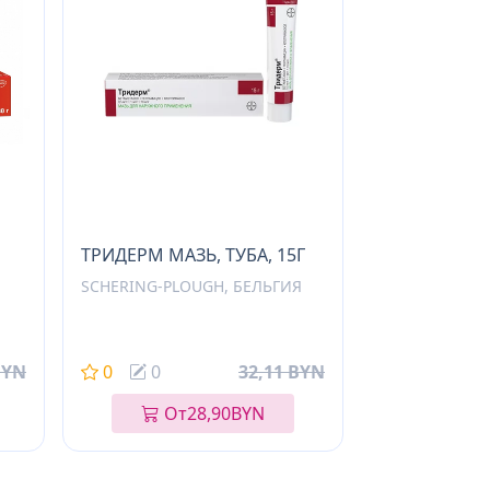
ТРИДЕРМ МАЗЬ, ТУБА, 15Г
SCHERING-PLOUGH, БЕЛЬГИЯ
BYN
0
0
32,11 BYN
От
28,90
BYN