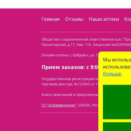
Главная
Отзывы
Наши аптеки
Ко
Общество с ограниченной ответственностью "Пр
Пролетарская, д.17, пом. 116
. Лицензия №432000000
Онлайн-аптека: г. Бобруйск, ул. Советская 40-3. Те
Мы использ
использоват
Прием заказов: с 9:00 до 21:00.
больше
.
Государственная регистрация осуществлена Бобр
торговом реестре: №722063 от 15.07.2024.
Перечень
Книга замечаний и предложений находится по адресу
ГУ "Госфармнадзор"
: 220030, Республика Беларусь, 
ООО "Про