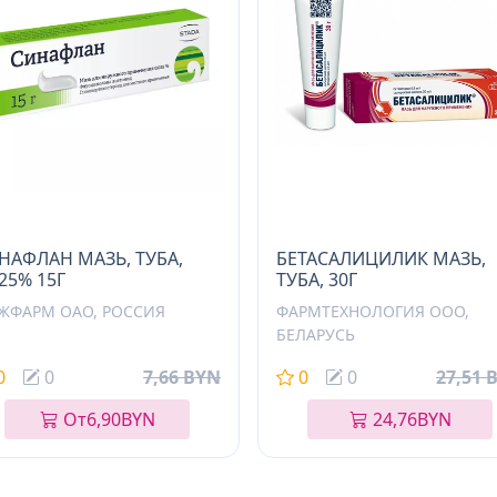
НАФЛАН МАЗЬ, ТУБА,
БЕТАСАЛИЦИЛИК МАЗЬ,
025% 15Г
ТУБА, 30Г
ЖФАРМ ОАО, РОССИЯ
ФАРМТЕХНОЛОГИЯ ООО,
БЕЛАРУСЬ
0
0
7,66 BYN
0
0
27,51 
От
6,90
BYN
24,76
BYN