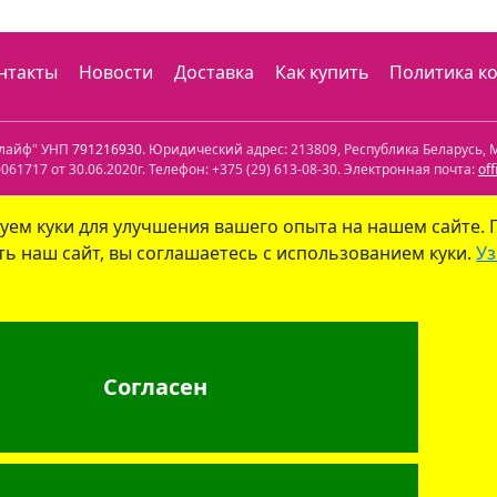
нтакты
Новости
Доставка
Как купить
Политика к
олайф" УНП
791216930
. Юридический адрес:
213809
,
Республика Беларусь
,
М
61717 от 30.06.2020г. Телефон:
+375 (29) 613-08-30
. Электронная почта:
of
лефон: +375 (29) 339-79-59. Электронная почта:
info@aptekaonline.by
уем куки для улучшения вашего опыта на нашем сайте.
ь наш сайт, вы соглашаетесь с использованием куки.
Уз
уйским городским исполнительным комитетом управления экономики. Дат
 юрлиц на сайте ГУ "Госфармнадзор"
.
: г. Бобруйск, ул. Советская 40-3. Телефон: +375 (29) 339-79-59. Электрон
Согласен
г. Минск, ул.Мясникова, 32-2. Телефон: +375 (17) 271-25-75. Электронная по
лайф"
, УНП 791216930
info@aptekaonline.by
+375 (29