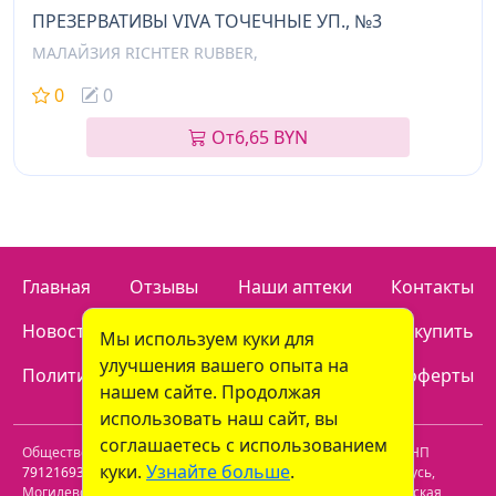
ПРЕЗЕРВАТИВЫ VIVA ТОЧЕЧНЫЕ УП., №3
МАЛАЙЗИЯ RICHTER RUBBER,
0
0
От
6,65 BYN
Главная
Отзывы
Наши аптеки
Контакты
Новости
Доставка
Как купить
Мы используем куки для
улучшения вашего опыта на
Политика конфиденциальности
Договор оферты
нашем сайте. Продолжая
использовать наш сайт, вы
соглашаетесь с использованием
Общество с ограниченной ответственностью "Пролайф" УНП
куки.
Узнайте больше
.
791216930
. Юридический адрес:
213809
,
Республика Беларусь
,
Могилевская обл.
,
г. Бобруйск, р-н Ленинский
,
ул. Пролетарская,