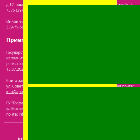
д.17, пом. 116
. Лицензия №43200000061717 от 30.06.2020г. Телефон:
+375 (29) 613-08-30
. Электронная почта:
office@prolife-orto.com
Онлайн-аптека: г. Бобруйск, ул. Советская 40-3. Телефон: +375 (29)
339-79-59. Электронная почта:
info@aptekaonline.by
Прием заказов: с 9:00 до 21:00.
Государственная регистрация осуществлена Бобруйским городским
исполнительным комитетом управления экономики. Дата и номер
регистрации интернет-магазина в торговом реестре: №722063 от
15.07.2024.
Перечень юрлиц на сайте ГУ "Госфармнадзор"
.
Книга замечаний и предложений находится по адресу: г. Бобруйск,
ул. Советская 40-3. Телефон: +375 (29) 339-79-59. Электронная почта:
info@aptekaonline.by
ГУ "Госфармнадзор"
: 220030, Республика Беларусь, г. Минск,
ул.Мясникова, 32-2. Телефон: +375 (17) 271-25-75. Электронная
почта:
info@gospharmnadzor.by
ООО "Пролайф"
, УНП 791216930
info@aptekaonline.by
+375 (29) 605-05-90