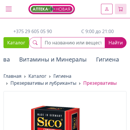
2. Вставьте этот код сразу же после открывающего тега :
+375 29 605 05 90
C 9:00 до 21:00
Каталог
Найти
тва
Витамины и Минералы
Гигиена
Главная
Каталог
Гигиена
Презервативы и лубриканты
Презервативы