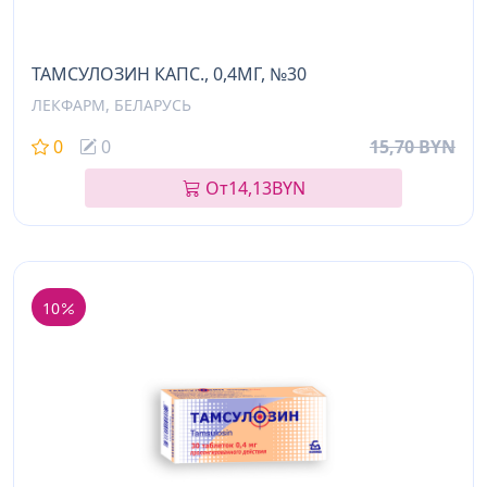
ТАМСУЛОЗИН КАПС., 0,4МГ, №30
ЛЕКФАРМ, БЕЛАРУСЬ
0
0
15,70 BYN
От
14,13
BYN
10