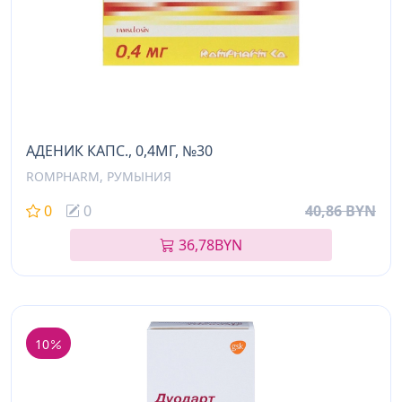
АДЕНИК КАПС., 0,4МГ, №30
ROMPHARM, РУМЫНИЯ
0
0
40,86 BYN
36,78
BYN
10