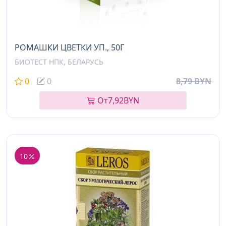
РОМАШКИ ЦВЕТКИ УП., 50Г
БИОТЕСТ НПК, БЕЛАРУСЬ
0
0
8,79 BYN
От
7,92
BYN
10