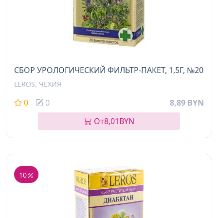
СБОР УРОЛОГИЧЕСКИЙ ФИЛЬТР-ПАКЕТ, 1,5Г, №20
LEROS, ЧЕХИЯ
0
0
8,89 BYN
От
8,01
BYN
10