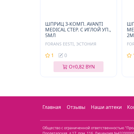
ШПРИЦ 3-КОМП. AVANTI
ШП
MEDICAL СТЕР. С ИГЛОЙ УП.,
ME
5МЛ
2М
FORANS EESTI, ЭСТОНИЯ
FO
1
0
От
0,82 BYN
Главная
Отзывы
Наши аптеки
Ко
Общество с ограниченной ответственностью "Пр
Пролетарская, д.17, пом. 116
. Лицензия №432000000