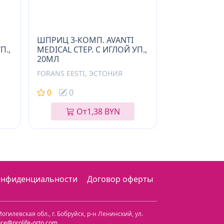
ШПРИЦ 3-КОМП. AVANTI
П.,
MEDICAL СТЕР. С ИГЛОЙ УП.,
20МЛ
FORANS EESTI, ЭСТОНИЯ
0
0
От
1,38 BYN
онфиденциальности
Договор оферты
огилевская обл.
,
г. Бобруйск, р-н Ленинский
,
ул.
fice@prolife-orto.com