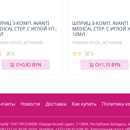
РИЦ 3-КОМП. AVANTI
ШПРИЦ 3-КОМП. AVANTI
DICAL СТЕР. С ИГЛОЙ УП.,
MEDICAL СТЕР. С ИГЛОЙ У
Л
10МЛ
RANS EESTI, ЭСТОНИЯ
FORANS EESTI, ЭСТОНИЯ
1
0
0
0
От
0,82 BYN
От
1,15 BYN
нтакты
Новости
Доставка
Как купить
Политика к
олайф" УНП
791216930
. Юридический адрес:
213809
,
Республика Беларусь
,
М
61717 от 30.06.2020г. Телефон:
+375 (29) 613-08-30
. Электронная почта:
of