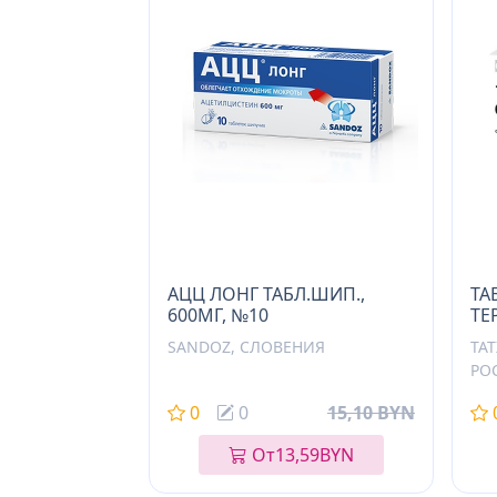
АЦЦ ЛОНГ ТАБЛ.ШИП.,
ТА
600МГ, №10
ТЕ
SANDOZ, СЛОВЕНИЯ
ТА
РО
0
0
15,10 BYN
От
13,59
BYN