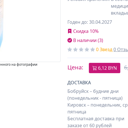
медици
вклады
Годен до: 30.04.2027
Скидка 10%
В наличии (3)
0 Звезд
0 Отз
енного на фотографии
Цена:
6
6,12
BYN
ДОСТАВКА
Бобруйск – будние дни
(понедельник - пятница)
Кировск – понедельник, ср
пятница
Бесплатная доставка при
заказе от 60 рублей