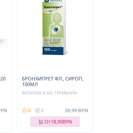
№20
БРОНХИПРЕТ ФЛ., СИРОП,
100МЛ
BIONORICA AG, ГЕРМАНИЯ
BYN
0
0
20,99 BYN
От
18,90
BYN