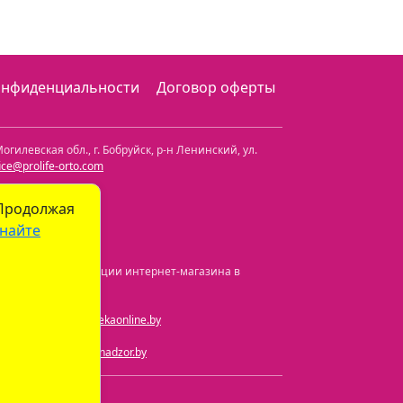
онфиденциальности
Договор оферты
огилевская обл.
,
г. Бобруйск, р-н Ленинский
,
ул.
fice@prolife-orto.com
 Продолжая
найте
а и номер регистрации интернет-магазина в
ная почта:
info@aptekaonline.by
чта:
info@gospharmnadzor.by
) 605-05-90