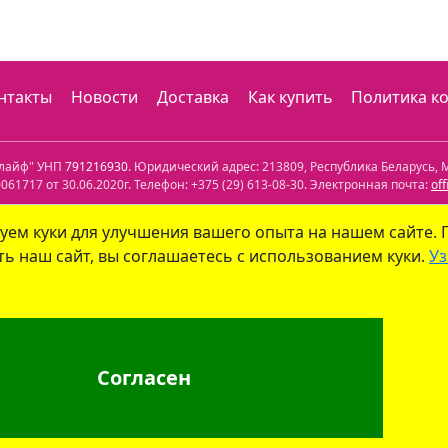
нтакты
Новости
Доставка
Как купить
Политика к
олайф" УНП
791216930
. Юридический адрес:
213809
,
Республика Беларусь
,
М
61717 от 30.06.2020г. Телефон:
+375 (29) 613-08-30
. Электронная почта:
of
лефон: +375 (29) 339-79-59. Электронная почта:
info@aptekaonline.by
уем куки для улучшения вашего опыта на нашем сайте.
ь наш сайт, вы соглашаетесь с использованием куки.
Уз
уйским городским исполнительным комитетом управления экономики. Дат
 юрлиц на сайте ГУ "Госфармнадзор"
.
: г. Бобруйск, ул. Советская 40-3. Телефон: +375 (29) 339-79-59. Электрон
Согласен
г. Минск, ул.Мясникова, 32-2. Телефон: +375 (17) 271-25-75. Электронная по
лайф"
, УНП 791216930
info@aptekaonline.by
+375 (29