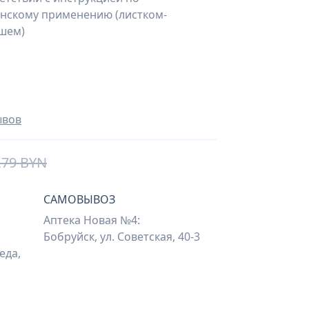
нскому применению (листком-
шем)
ывов
,79 BYN
САМОВЫВОЗ
Аптека Новая №4:
Бобруйск, ул. Советская, 40-3
еда,