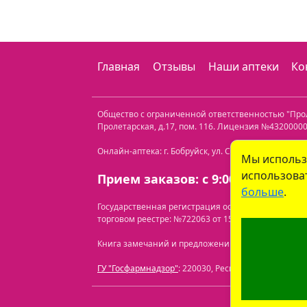
Главная
Отзывы
Наши аптеки
Ко
Общество с ограниченной ответственностью "Пр
Пролетарская, д.17, пом. 116
. Лицензия №432000000
Онлайн-аптека: г. Бобруйск, ул. Советская 40-3. Те
Мы использ
использоват
Прием заказов: с 9:00 до 21:00.
больше
.
Государственная регистрация осуществлена Бобр
торговом реестре: №722063 от 15.07.2024.
Перечень
Книга замечаний и предложений находится по адресу
ГУ "Госфармнадзор"
: 220030, Республика Беларусь, 
ООО "Про