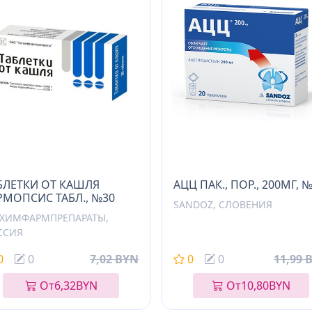
БЛЕТКИ ОТ КАШЛЯ
АЦЦ ПАК., ПОР., 200МГ, 
РМОПСИС ТАБЛ., №30
SANDOZ, СЛОВЕНИЯ
ТХИМФАРМПРЕПАРАТЫ,
ССИЯ
0
0
7,02 BYN
0
0
11,99 
От
6,32
BYN
От
10,80
BYN