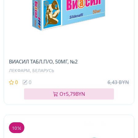
ВИАСИЛ ТАБЛ.П/О, 50МГ, №2
ЛЕКФАРМ, БЕЛАРУСЬ
0
0
6,43 BYN
От
5,79
BYN
10