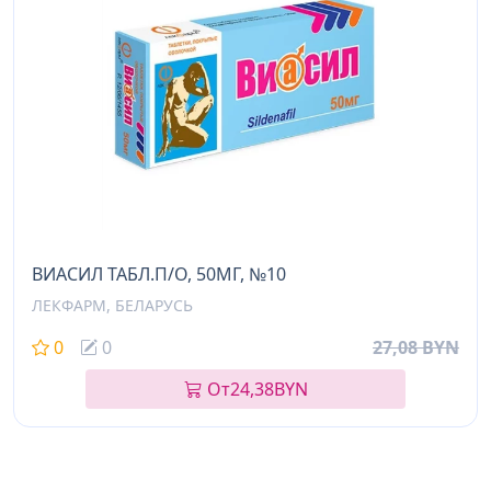
ВИАСИЛ ТАБЛ.П/О, 50МГ, №10
ЛЕКФАРМ, БЕЛАРУСЬ
0
0
27,08 BYN
От
24,38
BYN