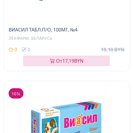
ВИАСИЛ ТАБЛ.П/О, 100МГ, №4
ЛЕКФАРМ, БЕЛАРУСЬ
0
0
19,10 BYN
От
17,19
BYN
10