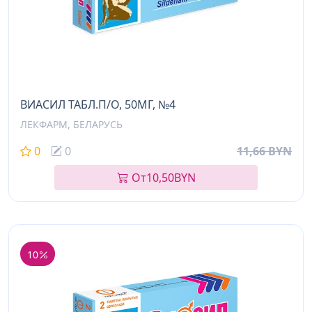
ВИАСИЛ ТАБЛ.П/О, 50МГ, №4
ЛЕКФАРМ, БЕЛАРУСЬ
0
0
11,66 BYN
От
10,50
BYN
10