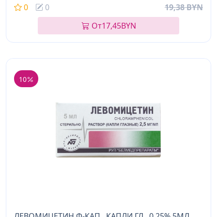
0
0
19,38 BYN
От
17,45
BYN
10
ЛЕВОМИЦЕТИН Ф-КАП., КАПЛИ ГЛ., 0,25% 5МЛ