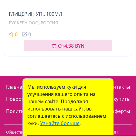
ГЛИЦЕРИН УП., 100МЛ
РУСКЕРН ООО, РОССИЯ
0
0
От
4,38 BYN
Мы используем куки для
Главная
Отзывы
Наши аптеки
Контакты
улучшения вашего опыта на
Новости
Доставка
Как купить
нашем сайте. Продолжая
использовать наш сайт, вы
Политика конфиденциальности
Договор оферты
соглашаетесь с использованием
куки.
Узнайте больше
.
Общество с ограниченной ответственностью "Пролайф" УНП