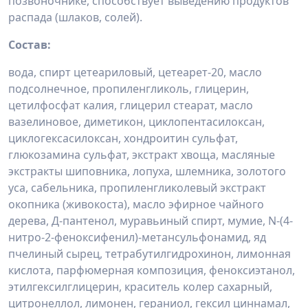
позвоночнике, способствует выведению продуктов
распада (шлаков, солей).
Состав:
вода, спирт цетеариловый, цетеарет-20, масло
подсолнечное, пропиленгликоль, глицерин,
цетилфосфат калия, глицерил стеарат, масло
вазелиновое, диметикон, циклопентасилоксан,
циклогексасилоксан, хондроитин сульфат,
глюкозамина сульфат, экстракт хвоща, масляные
экстракты шиповника, лопуха, шлемника, золотого
уса, сабельника, пропиленгликолевый экстракт
окопника (живокоста), масло эфирное чайного
дерева, Д-пантенол, муравьиный спирт, мумие, N-(4-
нитро-2-феноксифенил)-метансульфонамид, яд
пчелиный сырец, тетрабутилгидрохинон, лимонная
кислота, парфюмерная композиция, феноксиэтанол,
этилгексилглицерин, краситель колер сахарный,
цитронеллол, лимонен, гераниол, гексил циннамал,