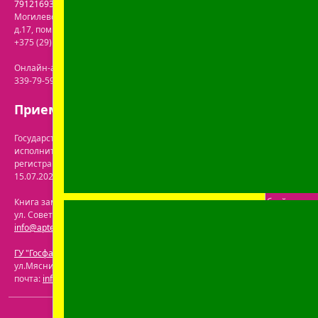
791216930
. Юридический адрес:
213809
,
Республика Беларусь
,
Могилевская обл.
,
г. Бобруйск, р-н Ленинский
,
ул. Пролетарская,
д.17, пом. 116
. Лицензия №43200000061717 от 30.06.2020г. Телефон:
+375 (29) 613-08-30
. Электронная почта:
office@prolife-orto.com
Онлайн-аптека: г. Бобруйск, ул. Советская 40-3. Телефон: +375 (29)
339-79-59. Электронная почта:
info@aptekaonline.by
Прием заказов: с 9:00 до 21:00.
Государственная регистрация осуществлена Бобруйским городским
исполнительным комитетом управления экономики. Дата и номер
регистрации интернет-магазина в торговом реестре: №722063 от
15.07.2024.
Перечень юрлиц на сайте ГУ "Госфармнадзор"
.
Книга замечаний и предложений находится по адресу: г. Бобруйск,
ул. Советская 40-3. Телефон: +375 (29) 339-79-59. Электронная почта:
info@aptekaonline.by
ГУ "Госфармнадзор"
: 220030, Республика Беларусь, г. Минск,
ул.Мясникова, 32-2. Телефон: +375 (17) 271-25-75. Электронная
почта:
info@gospharmnadzor.by
ООО "Пролайф"
, УНП 791216930