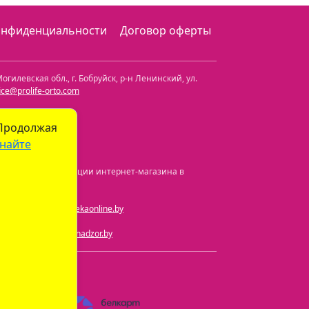
онфиденциальности
Договор оферты
огилевская обл.
,
г. Бобруйск, р-н Ленинский
,
ул.
fice@prolife-orto.com
 Продолжая
найте
а и номер регистрации интернет-магазина в
ная почта:
info@aptekaonline.by
чта:
info@gospharmnadzor.by
) 605-05-90