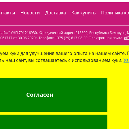
нтакты
Новости
Доставка
Как купить
Политика к
олайф" УНП
791216930
. Юридический адрес:
213809
,
Республика Беларусь
,
М
61717 от 30.06.2020г. Телефон:
+375 (29) 613-08-30
. Электронная почта:
of
лефон: +375 (29) 339-79-59. Электронная почта:
info@aptekaonline.by
уем куки для улучшения вашего опыта на нашем сайте.
ь наш сайт, вы соглашаетесь с использованием куки.
Уз
уйским городским исполнительным комитетом управления экономики. Дат
 юрлиц на сайте ГУ "Госфармнадзор"
.
: г. Бобруйск, ул. Советская 40-3. Телефон: +375 (29) 339-79-59. Электрон
Согласен
г. Минск, ул.Мясникова, 32-2. Телефон: +375 (17) 271-25-75. Электронная по
лайф"
, УНП 791216930
info@aptekaonline.by
+375 (29