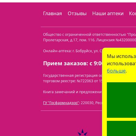
Главная
Отзывы
Наши аптеки
Ко
Общество с ограниченной ответственностью "Пр
Пролетарская, д.17, пом. 116
. Лицензия №432000000
Онлайн-аптека: г. Бобруйск, ул. Советская 40-3. Те
Мы использ
Прием заказов: с 9:00 до 21:00.
использоват
больше
.
Государственная регистрация осуществлена Бобр
торговом реестре: №722063 от 15.07.2024.
Перечень
Книга замечаний и предложений находится по адресу
ГУ "Госфармнадзор"
: 220030, Республика Беларусь, 
ООО "Про