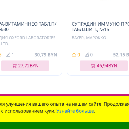
РА-ВИТАМИННЕО ТАБЛ.П/
СУПРАДИН ИММУНО ПР
 №30
ТАБЛ.ШИП., №15
ДИЯ OXFORD LABORATORIES
BAYER, МАРОККО
.LTD,
5
1
30,79 BYN
0
0
52,15 
27,72
BYN
46,94
BYN
для улучшения вашего опыта на нашем сайте. Продолжа
нтакты
Новости
Доставка
Как купить
Политика к
ь с использованием куки.
Узнайте больше
.
олайф" УНП
791216930
. Юридический адрес:
213809
,
Республика Беларусь
,
М