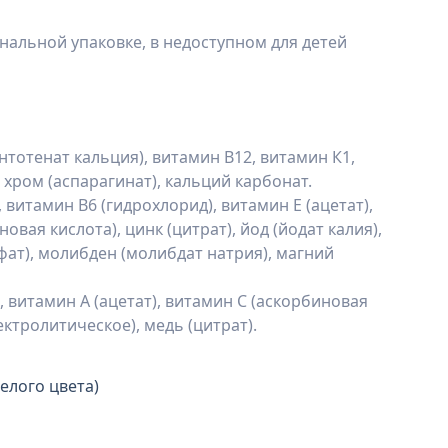
инальной упаковке, в недоступном для детей
нтотенат кальция), витамин В12, витамин К1,
 хром (аспарагинат), кальций карбонат.
 витамин В6 (гидрохлорид), витамин Е (ацетат),
овая кислота), цинк (цитрат), йод (йодат калия),
ьфат), молибден (молибдат натрия), магний
, витамин А (ацетат), витамин С (аскорбиновая
ектролитическое), медь (цитрат).
елого цвета)