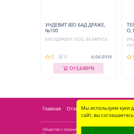
УНДЕВИТ BIO БАД ДРАЖЕ,
ТЕ
№100
О,
БИОЗДРАВИТ ООО, БЕЛАРУСЬ
ИН
PVT
0
0
4,04 BYN
От
3,64
BYN
Мы используем куки 
Главная
Отзывы
Наши аптеки
Ко
сайт, вы соглашаетес
Общество с ограниченной ответственностью "Пр