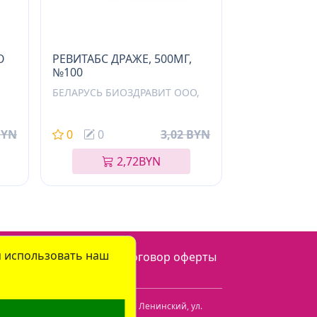
О
РЕВИТАБС ДРАЖЕ, 500МГ,
№100
БЕЛАРУСЬ БИОЗДРАВИТ ООО,
BYN
0
0
3,02 BYN
2,72
BYN
я использовать наш
онфиденциальности
Договор оферты
огилевская обл.
,
г. Бобруйск, р-н Ленинский
,
ул.