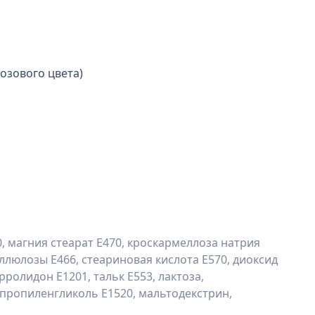
озового цвета)
 магния стеарат Е470, кроскармеллоза натрия
ллюлозы Е466, стеариновая кислота Е570, диоксид
олидон Е1201, тальк Е553, лактоза,
пропиленгликоль Е1520, мальтодекстрин,