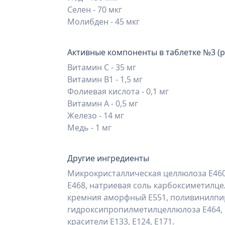
Селен - 70 мкг
Молибден - 45 мкг
Активные компоненты в таблетке №3 (р
Витамин С - 35 мг
Витамин В1 - 1,5 мг
Фолиевая кислота - 0,1 мг
Витамин А - 0,5 мг
Железо - 14 мг
Медь - 1 мг
Другие ингредиенты
Микрокристаллическая целлюлоза Е460,
Е468, натриевая соль карбоксиметилце
кремния аморфный Е551, поливинилпирр
гидроксипропилметилцеллюлоза Е464, 
красители Е133, E124, Е171.