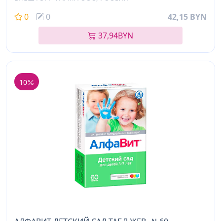
0
0
42,15 BYN
37,94
BYN
10