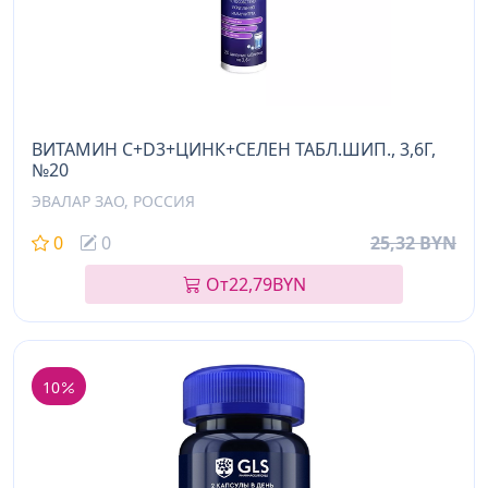
ВИТАМИН C+D3+ЦИНК+СЕЛЕН ТАБЛ.ШИП., 3,6Г,
№20
ЭВАЛАР ЗАО, РОССИЯ
0
0
25,32 BYN
От
22,79
BYN
10