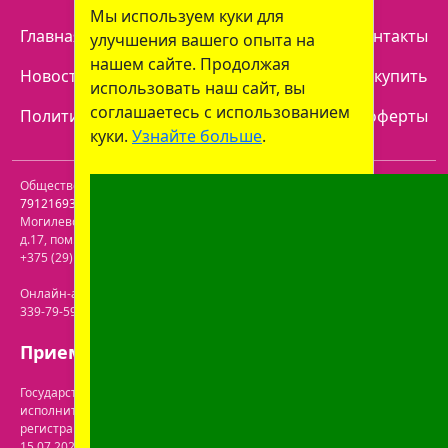
Мы используем куки для
Главная
Отзывы
Наши аптеки
Контакты
улучшения вашего опыта на
нашем сайте. Продолжая
Новости
Доставка
Как купить
использовать наш сайт, вы
соглашаетесь с использованием
Политика конфиденциальности
Договор оферты
куки.
Узнайте больше
.
Общество с ограниченной ответственностью "Пролайф" УНП
791216930
. Юридический адрес:
213809
,
Республика Беларусь
,
Могилевская обл.
,
г. Бобруйск, р-н Ленинский
,
ул. Пролетарская,
д.17, пом. 116
. Лицензия №43200000061717 от 30.06.2020г. Телефон:
+375 (29) 613-08-30
. Электронная почта:
office@prolife-orto.com
Онлайн-аптека: г. Бобруйск, ул. Советская 40-3. Телефон: +375 (29)
339-79-59. Электронная почта:
info@aptekaonline.by
Прием заказов: с 9:00 до 21:00.
Государственная регистрация осуществлена Бобруйским городским
исполнительным комитетом управления экономики. Дата и номер
регистрации интернет-магазина в торговом реестре: №722063 от
15.07.2024.
Перечень юрлиц на сайте ГУ "Госфармнадзор"
.