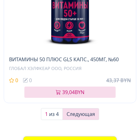
ВИТАМИНЫ 50 ПЛЮС GLS КАПС., 450МГ, №60
ГЛОБАЛ ХЭЛФКЕАР ООО, РОССИЯ
0
0
43,37 BYN
39,04
BYN
1
из 4
Следующая