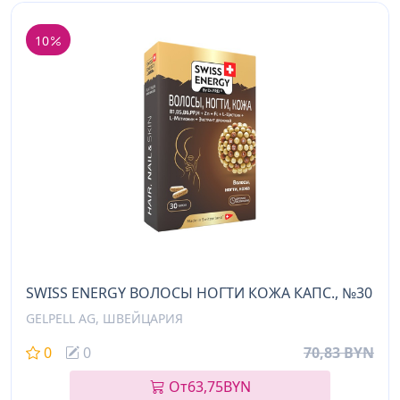
10
SWISS ENERGY ВОЛОСЫ НОГТИ КОЖА КАПС., №30
GELPELL AG, ШВЕЙЦАРИЯ
0
0
70,83 BYN
От
63,75
BYN