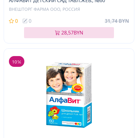
АЛФАВИТ ДЕТСКИЙ САД ТАБЛ.ЖЕВ., №60
ВНЕШТОРГ ФАРМА ООО, РОССИЯ
0
0
31,74 BYN
28,57
BYN
10