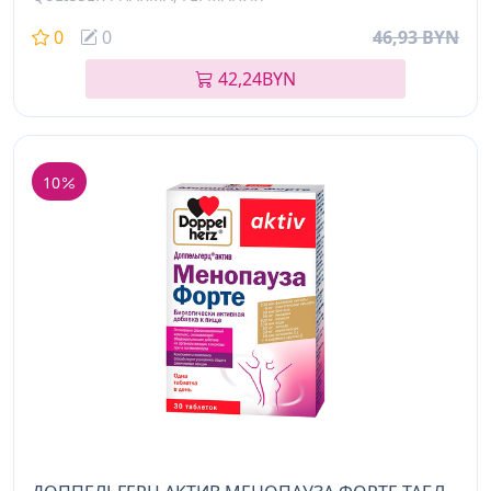
0
0
46,93 BYN
42,24
BYN
10