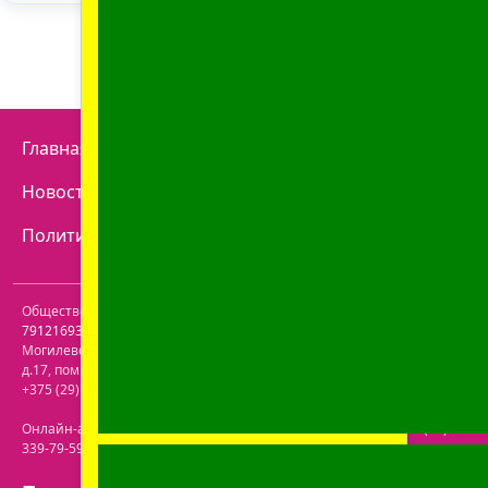
Главная
Отзывы
Наши аптеки
Контакты
Новости
Доставка
Как купить
Политика конфиденциальности
Договор оферты
Общество с ограниченной ответственностью "Пролайф" УНП
791216930
. Юридический адрес:
213809
,
Республика Беларусь
,
Могилевская обл.
,
г. Бобруйск, р-н Ленинский
,
ул. Пролетарская,
д.17, пом. 116
. Лицензия №43200000061717 от 30.06.2020г. Телефон:
+375 (29) 613-08-30
. Электронная почта:
office@prolife-orto.com
Онлайн-аптека: г. Бобруйск, ул. Советская 40-3. Телефон: +375 (29)
339-79-59. Электронная почта:
info@aptekaonline.by