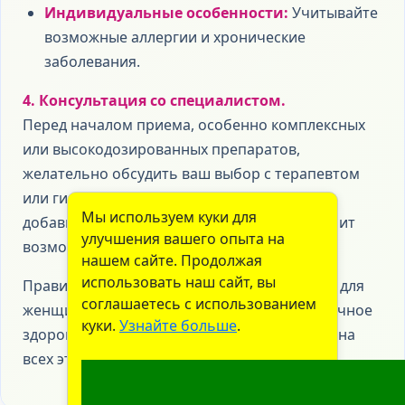
Индивидуальные особенности:
Учитывайте
возможные аллергии и хронические
заболевания.
4. Консультация со специалистом.
Перед началом приема, особенно комплексных
или высокодозированных препаратов,
желательно обсудить ваш выбор с терапевтом
или гинекологом. Врач поможет подобрать
Мы используем куки для
добавку, подходящую именно вам, и исключит
улучшения вашего опыта на
возможные противопоказания.
нашем сайте. Продолжая
использовать наш сайт, вы
Правильно подобранные витамины и БАДы для
соглашаетесь с использованием
женщин — это инвестиция в ваше долгосрочное
куки.
Узнайте больше
.
здоровье, активность и уверенность в себе на
всех этапах жизни.