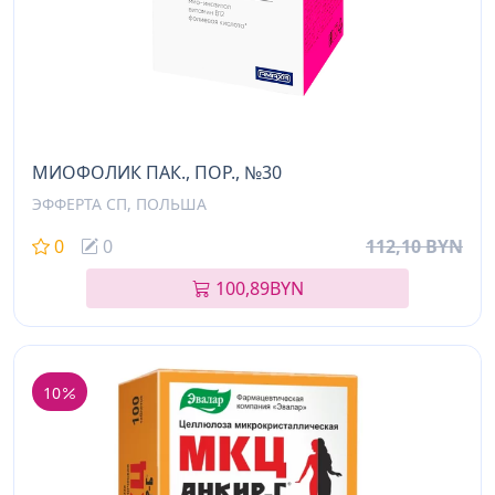
МИОФОЛИК ПАК., ПОР., №30
ЭФФЕРТА СП, ПОЛЬША
0
0
112,10 BYN
100,89
BYN
10