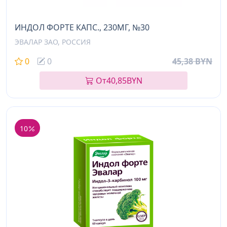
ИНДОЛ ФОРТЕ КАПС., 230МГ, №30
ЭВАЛАР ЗАО, РОССИЯ
0
0
45,38 BYN
От
40,85
BYN
10