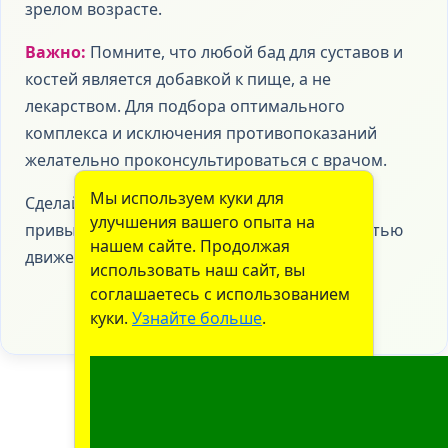
зрелом возрасте.
Важно:
Помните, что любой бад для суставов и
костей является добавкой к пище, а не
лекарством. Для подбора оптимального
комплекса и исключения противопоказаний
желательно проконсультироваться с врачом.
Мы используем куки для
Сделайте заботу о суставах и костях своей
улучшения вашего опыта на
привычкой, и ваше тело ответит вам легкостью
нашем сайте. Продолжая
движений на долгие годы!
использовать наш сайт, вы
соглашаетесь с использованием
куки.
Узнайте больше
.