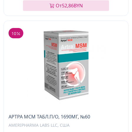
От
52,86
BYN
10
АРТРА МСМ ТАБЛ.П/О, 1690МГ, №60
AMERIPHARMA LABS LLC, США