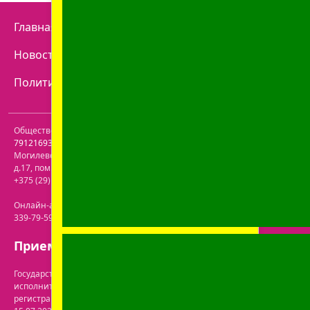
Главная
Отзывы
Наши аптеки
Контакты
Новости
Доставка
Как купить
Политика конфиденциальности
Договор оферты
Общество с ограниченной ответственностью "Пролайф" УНП
791216930
. Юридический адрес:
213809
,
Республика Беларусь
,
Могилевская обл.
,
г. Бобруйск, р-н Ленинский
,
ул. Пролетарская,
д.17, пом. 116
. Лицензия №43200000061717 от 30.06.2020г. Телефон:
+375 (29) 613-08-30
. Электронная почта:
office@prolife-orto.com
Онлайн-аптека: г. Бобруйск, ул. Советская 40-3. Телефон: +375 (29)
339-79-59. Электронная почта:
info@aptekaonline.by
Прием заказов: с 9:00 до 21:00.
Государственная регистрация осуществлена Бобруйским городским
исполнительным комитетом управления экономики. Дата и номер
регистрации интернет-магазина в торговом реестре: №722063 от