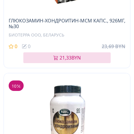
ГЛЮКОЗАМИН-ХОНДРОИТИН-МСМ КАПС., 926МГ,
№30
БИОТЕРРА ООО, БЕЛАРУСЬ
0
0
23,69 BYN
21,33
BYN
10