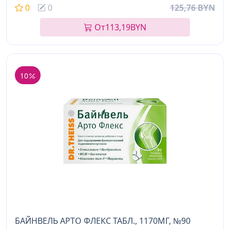
0
0
125,76 BYN
От
113,19
BYN
10
БАЙНВЕЛЬ АРТО ФЛЕКС ТАБЛ., 1170МГ, №90