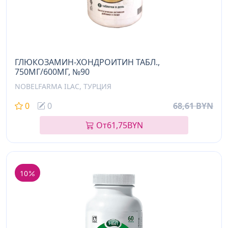
ГЛЮКОЗАМИН-ХОНДРОИТИН ТАБЛ.,
750МГ/600МГ, №90
NOBELFARMA ILAC, ТУРЦИЯ
0
0
68,61 BYN
От
61,75
BYN
10