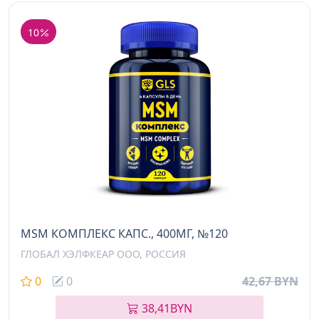
10
MSM КОМПЛЕКС КАПС., 400МГ, №120
ГЛОБАЛ ХЭЛФКЕАР ООО, РОССИЯ
0
0
42,67 BYN
38,41
BYN