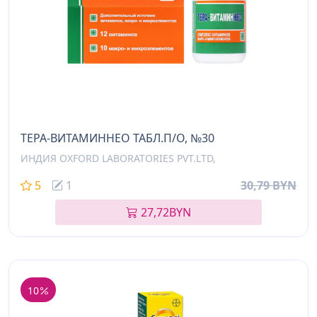
ТЕРА-ВИТАМИННЕО ТАБЛ.П/О, №30
ИНДИЯ OXFORD LABORATORIES PVT.LTD,
5
1
30,79 BYN
27,72
BYN
10