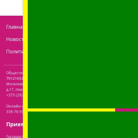
Главная
Отзывы
Наши аптеки
Контакты
Новости
Доставка
Как купить
Политика конфиденциальности
Договор оферты
Общество с ограниченной ответственностью "Пролайф" УНП
791216930
. Юридический адрес:
213809
,
Республика Беларусь
,
Могилевская обл.
,
г. Бобруйск, р-н Ленинский
,
ул. Пролетарская,
д.17, пом. 116
. Лицензия №43200000061717 от 30.06.2020г. Телефон:
+375 (29) 613-08-30
. Электронная почта:
office@prolife-orto.com
Онлайн-аптека: г. Бобруйск, ул. Советская 40-3. Телефон: +375 (29)
339-79-59. Электронная почта:
info@aptekaonline.by
Прием заказов: с 9:00 до 21:00.
Государственная регистрация осуществлена Бобруйским городским