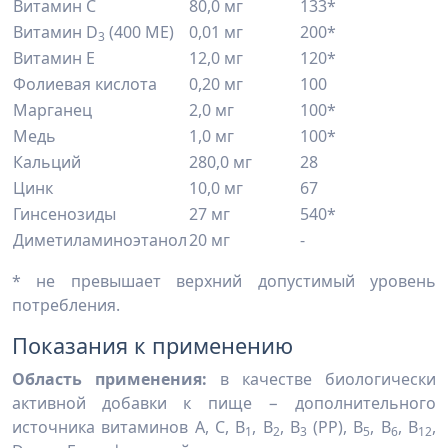
Витамин С
80,0 мг
133*
Витамин D
(400 МЕ)
0,01 мг
200*
3
Витамин E
12,0 мг
120*
Фолиевая кислота
0,20 мг
100
Марганец
2,0 мг
100*
Медь
1,0 мг
100*
Кальций
280,0 мг
28
Цинк
10,0 мг
67
Гинсенозиды
27 мг
540*
Диметиламиноэтанол
20 мг
-
* не превышает верхний допустимый уровень
потребления.
Показания к применению
Область применения:
в качестве биологически
активной добавки к пище − дополнительного
источника витаминов А, С, B
, B
, В
(РР), В
, В
, В
,
1
2
3
5
6
12