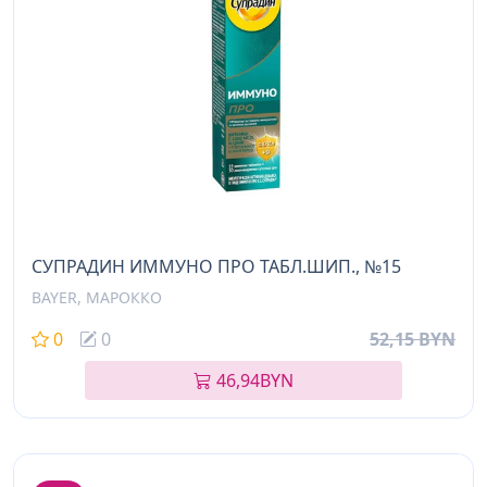
СУПРАДИН ИММУНО ПРО ТАБЛ.ШИП., №15
BAYER, МАРОККО
0
0
52,15 BYN
46,94
BYN