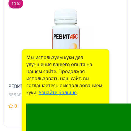
10
Мы используем куки для
улучшения вашего опыта на
нашем сайте. Продолжая
использовать наш сайт, вы
соглашаетесь с использованием
РЕВИТАБС ДРАЖЕ, 500МГ, №100
куки.
Узнайте больше
.
БЕЛАРУСЬ БИОЗДРАВИТ ООО,
0
0
3,02 BYN
2,72
BYN