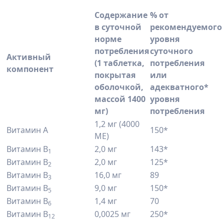
Содержание
% от
в суточной
рекомендуемого
норме
уровня
потребления
суточного
Активный
(1 таблетка,
потребления
компонент
покрытая
или
оболочкой,
адекватного*
массой 1400
уровня
мг)
потребления
1,2 мг (4000
Витамин А
150*
МЕ)
Витамин В
2,0 мг
143*
1
Витамин В
2,0 мг
125*
2
Витамин В
16,0 мг
89
3
Витамин В
9,0 мг
150*
5
Витамин В
1,4 мг
70
6
Витамин В
0,0025 мг
250*
12