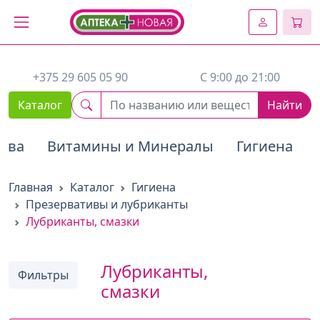
2. Вставьте этот код сразу же после открывающего тега :
+375 29 605 05 90
C 9:00 до 21:00
Каталог
Найти
тва
Витамины и Минералы
Гигиена
Главная
Каталог
Гигиена
Презервативы и лубриканты
Лубриканты, смазки
Лубриканты,
Фильтры
смазки