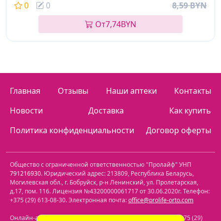
0
0
8,59 BYN
От
7,74
BYN
Главная
Отзывы
Наши аптеки
Контакты
Новости
Доставка
Как купить
Политика конфиденциальности
Договор оферты
Общество с ограниченной ответственностью "Пролайф" УНП
791216930
. Юридический адрес:
213809
,
Республика Беларусь
,
Могилевская обл.
,
г. Бобруйск, р-н Ленинский
,
ул. Пролетарская,
д.17, пом. 116
. Лицензия №43200000061717 от 30.06.2020г. Телефон:
+375 (29) 613-08-30
. Электронная почта:
office@prolife-orto.com
Онлайн-аптека: г. Бобруйск, ул. Советская 40-3. Телефон: +375 (29)