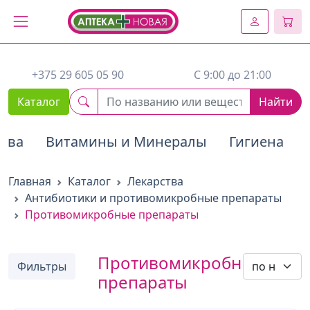
2. Вставьте этот код сразу же после открывающего тега :
+375 29 605 05 90
C 9:00 до 21:00
Каталог
Найти
тва
Витамины и Минералы
Гигиена
Главная
Каталог
Лекарства
Антибиотики и противомикробные препараты
Противомикробные препараты
Противомикробные
Фильтры
препараты