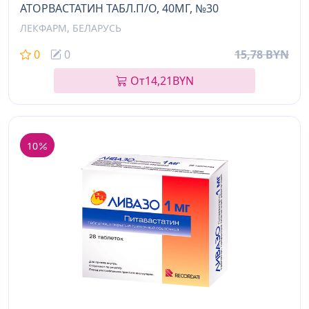
АТОРВАСТАТИН ТАБЛ.П/О, 40МГ, №30
ЛЕКФАРМ, БЕЛАРУСЬ
0
0
15,78 BYN
От
14,21
BYN
10