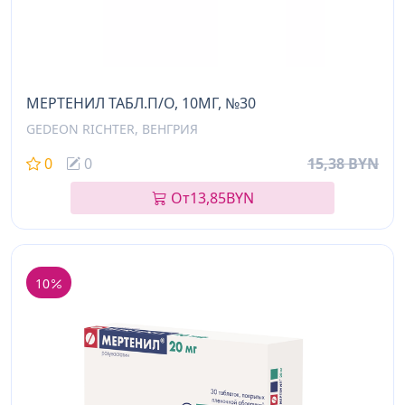
МЕРТЕНИЛ ТАБЛ.П/О, 10МГ, №30
GEDEON RICHTER, ВЕНГРИЯ
0
0
15,38 BYN
От
13,85
BYN
10