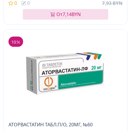
0
0
7,93 BYN
От
7,14
BYN
10
АТОРВАСТАТИН ТАБЛ.П/О, 20МГ, №60