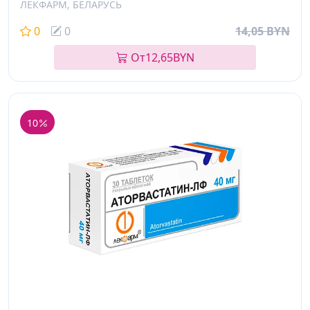
ЛЕКФАРМ, БЕЛАРУСЬ
0
0
14,05 BYN
От
12,65
BYN
10