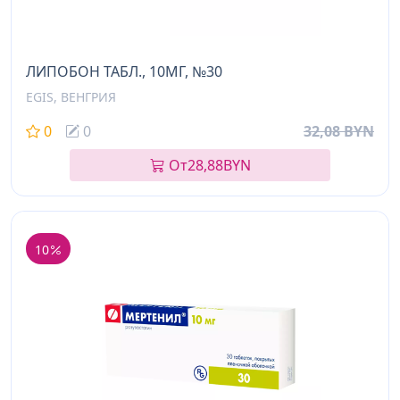
ЛИПОБОН ТАБЛ., 10МГ, №30
EGIS, ВЕНГРИЯ
0
0
32,08 BYN
От
28,88
BYN
10