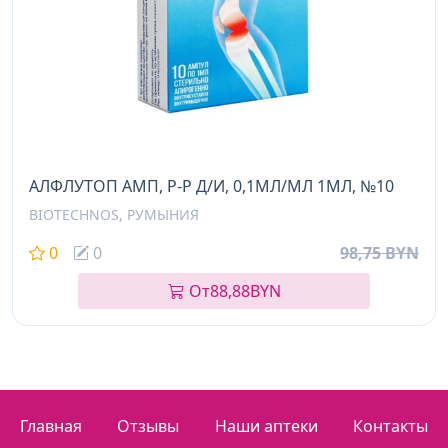
АЛФЛУТОП АМП, Р-Р Д/И, 0,1МЛ/МЛ 1МЛ, №10
BIOTECHNOS, РУМЫНИЯ
0
0
98,75 BYN
От
88,88
BYN
Главная
Отзывы
Наши аптеки
Контакты