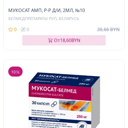
МУКОСАТ АМП, Р-Р Д/И, 2МЛ, №10
БЕЛМЕДПРЕПАРАТЫ РУП, БЕЛАРУСЬ
0
0
20,66 BYN
От
18,60
BYN
10