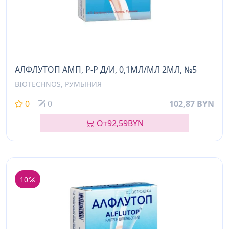
АЛФЛУТОП АМП, Р-Р Д/И, 0,1МЛ/МЛ 2МЛ, №5
BIOTECHNOS, РУМЫНИЯ
0
0
102,87 BYN
От
92,59
BYN
10