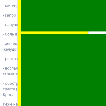
- метеоризм
- запор
- нарушение пищеварения (диспепсия)
- боль в животе
- дегтеобразный стул из-за кровотечения в
желудочно-кишечном тракте (мелена)
- рвота кровью
- воспаление с образованием язв во рту (язвенный
стоматит)
- обострение воспаления в желудочно-кишечном
тракте (например, обострение колита или болезни
Крона).
Реже наблюдается воспаление желудка (гастрит).