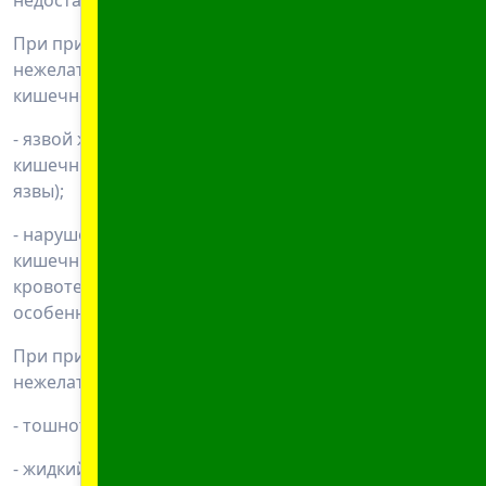
недостаточности.
При применении НПВП наиболее часто встречаются
нежелательные реакции со стороны желудочно-
кишечного тракта, которые могут проявляться:
- язвой желудка и верхнего отдела тонкого
кишечника (пептические/ гастродуоденальные
язвы);
- нарушением целостности (перфорация) стенки
кишечника или желудочно- кишечным
кровотечением (иногда со смертельным исходом,
особенно у пожилых людей).
При применении НПВП сообщалось о следующих
нежелательных реакциях:
- тошнота, рвота
- жидкий стул (диарея)