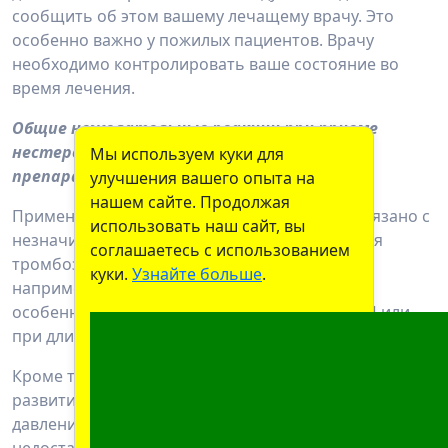
сообщить об этом вашему лечащему врачу. Это
особенно важно у пожилых пациентов. Врачу
необходимо контролировать ваше состояние во
время лечения.
Общие нежелательные реакции при приеме
нестероидных противовоспалительных
Мы используем куки для
препаратов (НПВП)
улучшения вашего опыта на
нашем сайте. Продолжая
Применение некоторых НПВП может быть связано с
использовать наш сайт, вы
незначительным повышением риска развития
соглашаетесь с использованием
тромбоза (закупорки) артериальных сосудов,
куки.
Узнайте больше
.
например, инфаркта миокарда или инсульта,
особенно при применении высоких доз НПВП или
при длительном лечении этими препаратами.
Кроме того, при применении НПВП возможно
развитие отеков, повышение артериального
давления (гипертензия) и сердечной