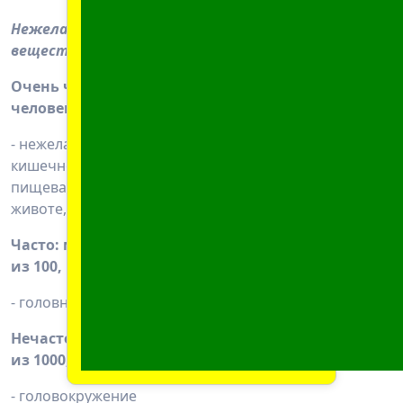
Нежелательные реакции мелоксикама - активного
вещества препарата Мелоксикам
Очень часто: могут возникать чаще чем у 1
человека из 10
- нежелательные реакции со стороны желудочно-
кишечного тракта, такие как нарушение
пищеварения (диспепсия), тошнота, рвота, боль в
животе, запор, метеоризм, жидкий стул (диарея)
Часто: могут возникать чаще чем у 1 человека
из 100, но реже чем у 1 человека из 10
- головная боль
Нечасто: могут возникать чаще чем у 1 человека
из 1000, но реже чем у 1 человека из 100
- головокружение