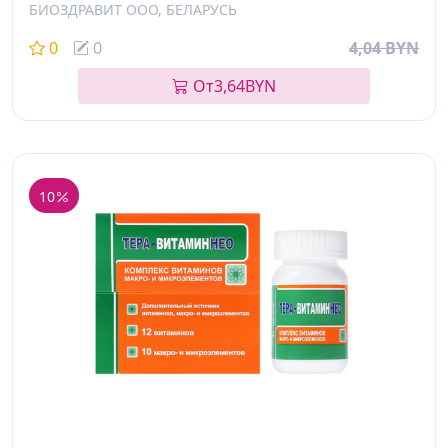
БИОЗДРАВИТ ООО, БЕЛАРУСЬ
0
0
4,04 BYN
От
3,64
BYN
10