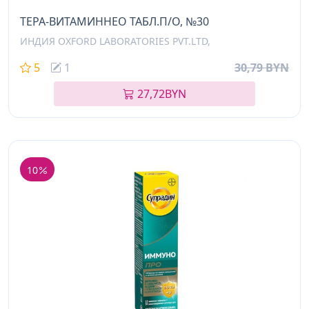
ТЕРА-ВИТАМИННЕО ТАБЛ.П/О, №30
ИНДИЯ OXFORD LABORATORIES PVT.LTD,
5
1
30,79 BYN
27,72
BYN
10