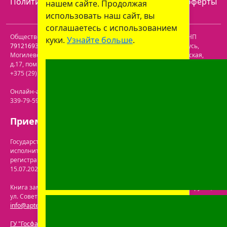
Политика конфиденциальности
Договор оферты
нашем сайте. Продолжая
использовать наш сайт, вы
соглашаетесь с использованием
Общество с ограниченной ответственностью "Пролайф" УНП
куки.
Узнайте больше
.
791216930
. Юридический адрес:
213809
,
Республика Беларусь
,
Могилевская обл.
,
г. Бобруйск, р-н Ленинский
,
ул. Пролетарская,
д.17, пом. 116
. Лицензия №43200000061717 от 30.06.2020г. Телефон:
+375 (29) 613-08-30
. Электронная почта:
office@prolife-orto.com
Онлайн-аптека: г. Бобруйск, ул. Советская 40-3. Телефон: +375 (29)
339-79-59. Электронная почта:
info@aptekaonline.by
Прием заказов: с 9:00 до 21:00.
Государственная регистрация осуществлена Бобруйским городским
исполнительным комитетом управления экономики. Дата и номер
регистрации интернет-магазина в торговом реестре: №722063 от
15.07.2024.
Перечень юрлиц на сайте ГУ "Госфармнадзор"
.
Книга замечаний и предложений находится по адресу: г. Бобруйск,
ул. Советская 40-3. Телефон: +375 (29) 339-79-59. Электронная почта:
info@aptekaonline.by
ГУ "Госфармнадзор"
: 220030, Республика Беларусь, г. Минск,