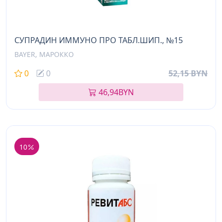
СУПРАДИН ИММУНО ПРО ТАБЛ.ШИП., №15
BAYER, МАРОККО
0
0
52,15 BYN
46,94
BYN
10