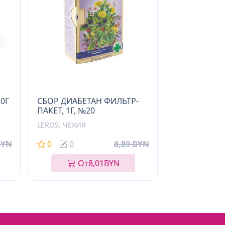
0Г
СБОР ДИАБЕТАН ФИЛЬТР-
ПАКЕТ, 1Г, №20
LEROS, ЧЕХИЯ
BYN
0
0
8,89 BYN
От
8,01
BYN