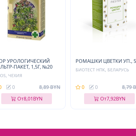
ОР УРОЛОГИЧЕСКИЙ
РОМАШКИ ЦВЕТКИ УП., 5
ЛЬТР-ПАКЕТ, 1,5Г, №20
БИОТЕСТ НПК, БЕЛАРУСЬ
ROS, ЧЕХИЯ
0
0
8,89 BYN
0
0
8,79 
От
8,01
BYN
От
7,92
BYN