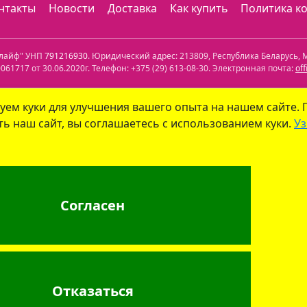
нтакты
Новости
Доставка
Как купить
Политика к
олайф" УНП
791216930
. Юридический адрес:
213809
,
Республика Беларусь
,
М
61717 от 30.06.2020г. Телефон:
+375 (29) 613-08-30
. Электронная почта:
of
лефон: +375 (29) 339-79-59. Электронная почта:
info@aptekaonline.by
уем куки для улучшения вашего опыта на нашем сайте.
ь наш сайт, вы соглашаетесь с использованием куки.
Уз
уйским городским исполнительным комитетом управления экономики. Дат
 юрлиц на сайте ГУ "Госфармнадзор"
.
: г. Бобруйск, ул. Советская 40-3. Телефон: +375 (29) 339-79-59. Электрон
Согласен
г. Минск, ул.Мясникова, 32-2. Телефон: +375 (17) 271-25-75. Электронная по
лайф"
, УНП 791216930
info@aptekaonline.by
+375 (29
Отказаться