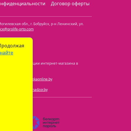
онфиденциальности
Договор оферты
огилевская обл.
,
г. Бобруйск, р-н Ленинский
,
ул.
fice@prolife-orto.com
 Продолжая
найте
а и номер регистрации интернет-магазина в
ная почта:
info@aptekaonline.by
чта:
info@gospharmnadzor.by
) 605-05-90