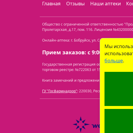
Главная
Отзывы
Наши аптеки
Ко
Общество с ограниченной ответственностью "Пр
Пролетарская, д.17, пом. 116
. Лицензия №432000000
Онлайн-аптека: г. Бобруйск, ул. Советская 40-3. Те
Мы использ
Прием заказов: с 9:00 до 21:00.
использоват
больше
.
Государственная регистрация осуществлена Бобр
торговом реестре: №722063 от 15.07.2024.
Перечень
Книга замечаний и предложений находится по адресу
ГУ "Госфармнадзор"
: 220030, Республика Беларусь, 
ООО "Про