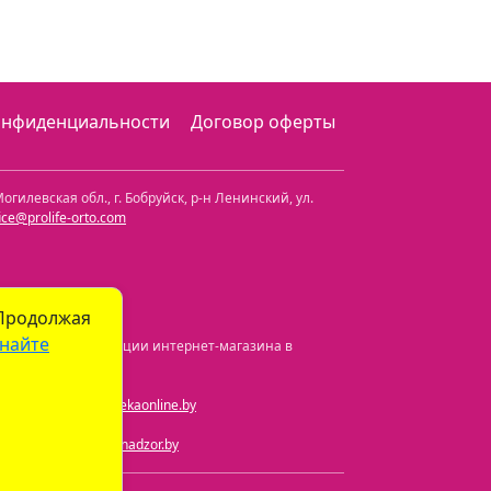
онфиденциальности
Договор оферты
огилевская обл.
,
г. Бобруйск, р-н Ленинский
,
ул.
fice@prolife-orto.com
 Продолжая
найте
а и номер регистрации интернет-магазина в
ная почта:
info@aptekaonline.by
чта:
info@gospharmnadzor.by