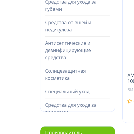
Средства для ухода за
губами
Средства от вшей и
педикулеза
Антисептические и
дезинфицирующие
средства
Солнцезащитная
АМ
косметика
10
БИ
Специальный уход
Средства для ухода за
волосами
Средства для ухода за
Производитель
лицом