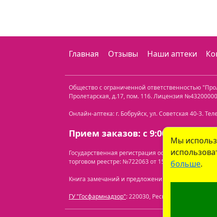
Главная
Отзывы
Наши аптеки
Ко
Общество с ограниченной ответственностью "Пр
Пролетарская, д.17, пом. 116
. Лицензия №432000000
Онлайн-аптека: г. Бобруйск, ул. Советская 40-3. Те
Прием заказов: с 9:00 до 21:00.
Мы использ
использоват
Государственная регистрация осуществлена Бобр
торговом реестре: №722063 от 15.07.2024.
Перечень
больше
.
Книга замечаний и предложений находится по адресу
ГУ "Госфармнадзор"
: 220030, Республика Беларусь, 