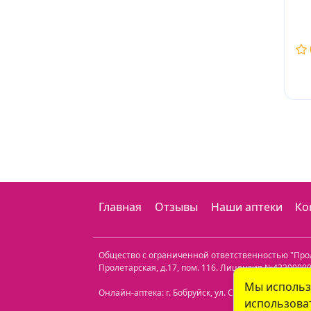
Главная
Отзывы
Наши аптеки
Ко
Общество с ограниченной ответственностью "Пр
Пролетарская, д.17, пом. 116
. Лицензия №432000000
Мы использ
Онлайн-аптека: г. Бобруйск, ул. Советская 40-3. Те
использоват