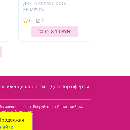
ДОКТОР КЛАУС ООО,
БЕЛАРУСЬ
0
0
От
8,10 BYN
онфиденциальности
Договор оферты
огилевская обл.
,
г. Бобруйск, р-н Ленинский
,
ул.
fice@prolife-orto.com
 Продолжая
найте