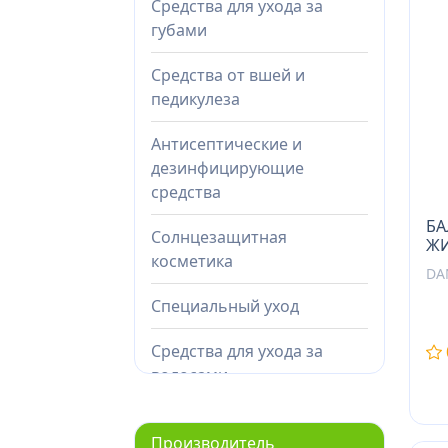
Средства для ухода за
губами
Средства от вшей и
педикулеза
Антисептические и
дезинфицирующие
средства
БА
Солнцезащитная
ЖИ
косметика
DA
Специальный уход
Средства для ухода за
волосами
Средства для ухода за
Производитель
лицом