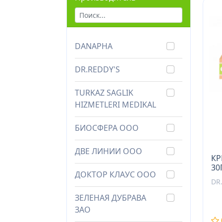
Средства для ухода за
телом
DANAPHA
Уход за лежачими
больными
DR.REDDY'S
Масла эфирные, масла
TURKAZ SAGLIK
косметические
HIZMETLERI MEDIKAL
БИОСФЕРА ООО
ДВЕ ЛИНИИ ООО
КР
30
ДОКТОР КЛАУС ООО
DR
ЗЕЛЕНАЯ ДУБРАВА
ЗАО