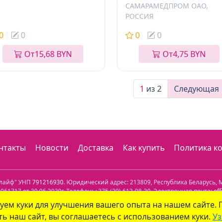
САМАРАМЕДПРОМ ОАО,
РОССИЯ
0
0
0
0
От
15,68 BYN
От
4,75 BYN
1
из 2
Следующая
нтакты
Новости
Доставка
Как купить
Политика к
олайф" УНП
791216930
. Юридический адрес:
213809
,
Республика Беларусь
,
М
61717 от 30.06.2020г. Телефон:
+375 (29) 613-08-30
. Электронная почта:
of
уем куки для улучшения вашего опыта на нашем сайте.
лефон: +375 (29) 339-79-59. Электронная почта:
info@aptekaonline.by
ь наш сайт, вы соглашаетесь с использованием куки.
Уз